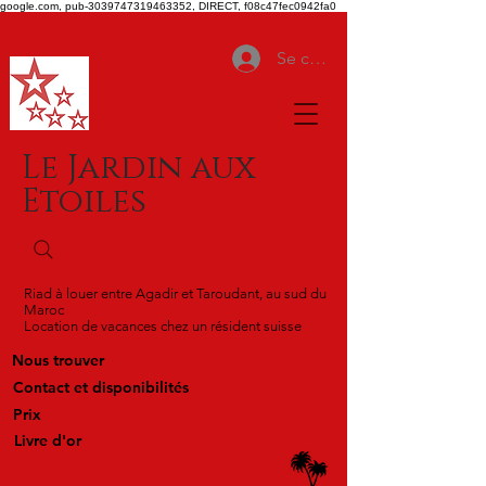
google.com, pub-3039747319463352, DIRECT, f08c47fec0942fa0
Se connecter
Le Jardin aux
Etoiles
Riad à louer entre Agadir et Taroudant, au sud du
Maroc
Location de vacances chez un résident suisse
Nous trouver
Contact et disponibilités
Prix
Livre d'or