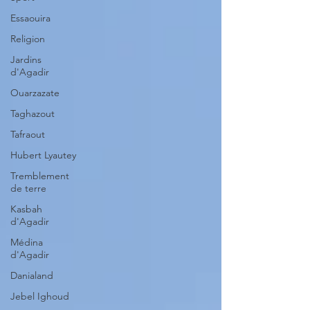
Essaouira
Religion
Jardins
d'Agadir
Ouarzazate
Taghazout
Tafraout
Hubert Lyautey
Tremblement
de terre
Kasbah
d'Agadir
Médina
d'Agadir
Danialand
Jebel Ighoud