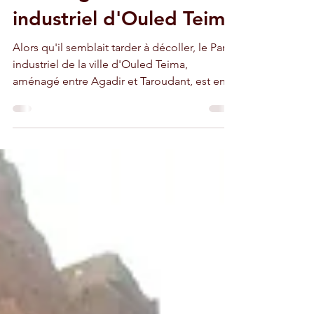
décollage du Parc
industriel d'Ouled Teima
Alors qu'il semblait tarder à décoller, le Parc
industriel de la ville d'Ouled Teima,
aménagé entre Agadir et Taroudant, est en
train de prendre son envol. Son décollage
vient d'être illustré par l'inauguration d'une
usine flambant neuve (notre photo) de la
filiale marocaine du groupe suisse Sika AG,
leader mondial des solutions chimiques
pour la construction et l’industrie. Installé sur
6'000 m², cet établissement fabrique du
mortier industriel et des adjuvants pour
béton.