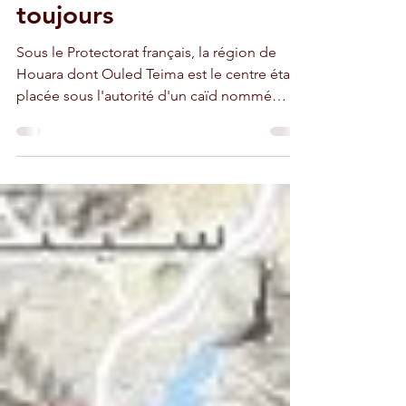
Teima sous le
Protectorat existe
toujours
Sous le Protectorat français, la région de
Houara dont Ouled Teima est le centre était
placée sous l'autorité d'un caïd nommé
Bouchaïb Ben Elkorchi Hilale. Celui-ci a
laissé un souvenir contrasté, voire terrible, à
Ouled Teima, ainsi qu'un immense riad, situé
au centre de la ville. D'après Marokina,
"longtemps après sa mort", le nom du caïd
Bouchaib "terrorise encore les habitants
d'Ouled Teima". Il s'agit du père d'Omar
Hilale, représentant permanent du Maroc au
Nations-Un