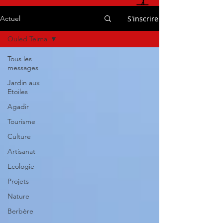
S'inscrire
Actuel
Ouled Teima
Tous les
messages
Jardin aux
Etoiles
Agadir
Tourisme
Culture
Artisanat
Ecologie
Projets
Nature
Berbère