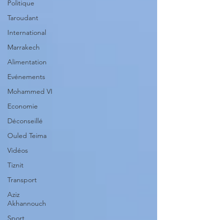
Politique
Taroudant
International
Marrakech
Alimentation
Evénements
Mohammed VI
Economie
Déconseillé
Ouled Teima
Vidéos
Tiznit
Transport
Aziz
Akhannouch
Sport