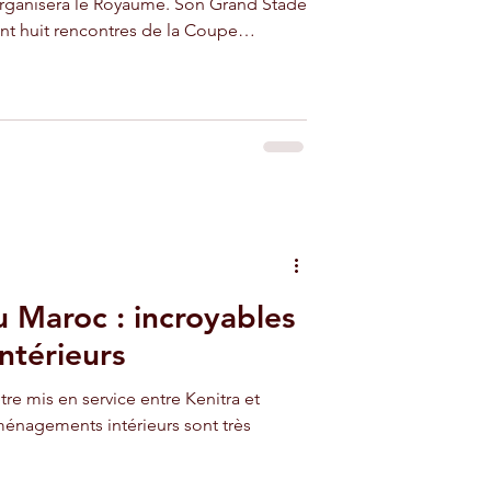
organisera le Royaume. Son Grand Stade
nt huit rencontres de la Coupe
dès le 22 décembre 2025 et en janvier
ans, des matches de la Coupe du monde
urs sont actuellement en travaux pour
ompétitions et positionner durablement
Maroc : incroyables
térieurs
re mis en service entre Kenitra et
ements intérieurs sont très