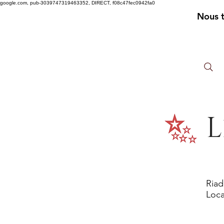
google.com, pub-3039747319463352, DIRECT, f08c47fec0942fa0
Nous 
L
Riad
Loca