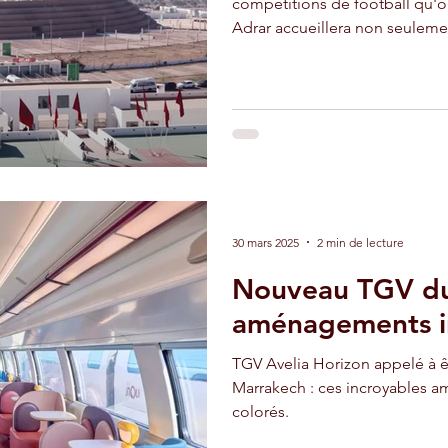
compétitions de football qu'
Adrar accueillera non seuleme
adir
Ouarzazate
Taghazout
d'Afrique des Nations (CAN), 
2026, mais aussi, dans cinq 
2030. L'enceinte et ses alento
recevoir la première de ces c
Agadir comme capitale
30 mars 2025
2 min de lecture
Nouveau TGV du 
aménagements in
TGV Avelia Horizon appelé à êt
Marrakech : ces incroyables aménag
colorés.