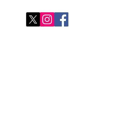
Déco
Rest
Où a
Nos 
Do Not Sell My Personal Information