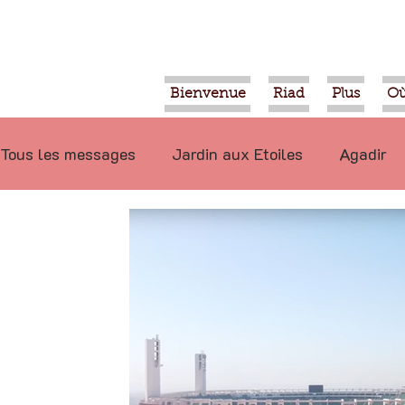
Bienvenue
Riad
Plus
Où
Tous les messages
Jardin aux Etoiles
Agadir
Ecologie
Projets
Nature
Berbère
P
Marrakech
Alimentation
Evénements
Déconseillé
Ouled Teima
Vidéos
Tiznit