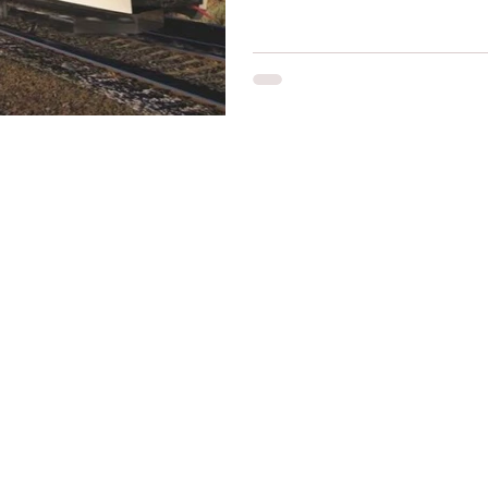
Restons connectés
Le r
d'Ag
res