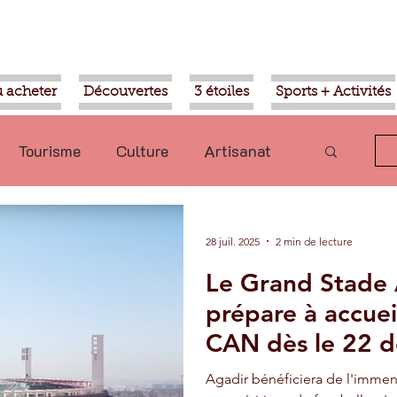
 acheter
Découvertes
3 étoiles
Sports + Activités
Tourisme
Culture
Artisanat
olitique
Taroudant
International
28 juil. 2025
2 min de lecture
Le Grand Stade 
Mohammed VI
Economie
prépare à accueil
CAN dès le 22 
Transport
Aziz Akhannouch
Agadir bénéficiera de l'imme