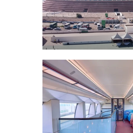
Sport
Essaouira
Religion
Jardins d'Ag
Tafraout