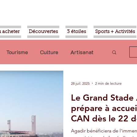
 acheter
Découvertes
3 étoiles
Sports + Activités
Tourisme
Culture
Artisanat
olitique
Taroudant
International
28 juil. 2025
2 min de lecture
Le Grand Stade 
Mohammed VI
Economie
prépare à accueil
CAN dès le 22 
Transport
Aziz Akhannouch
Agadir bénéficiera de l'imme