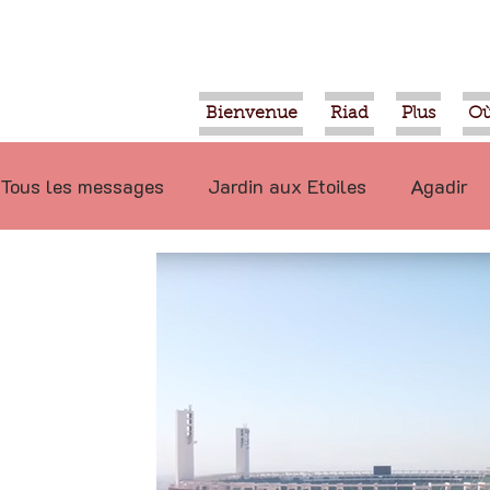
Bienvenue
Riad
Plus
Où
Tous les messages
Jardin aux Etoiles
Agadir
Ecologie
Projets
Nature
Berbère
P
Marrakech
Alimentation
Evénements
Déconseillé
Ouled Teima
Vidéos
Tiznit