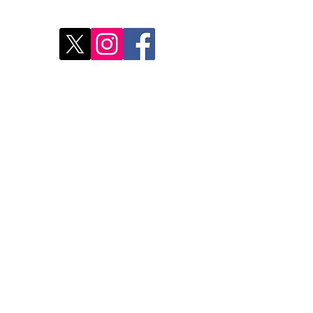
Déco
Rest
Où a
Nos 
Do Not Sell My Personal Information