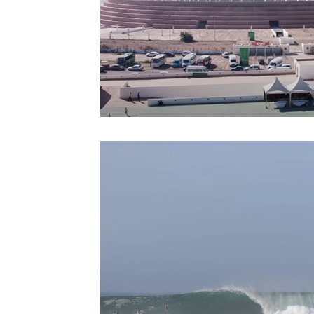
Sport
Essaouira
Religion
Jardins d'Ag
Tafraout