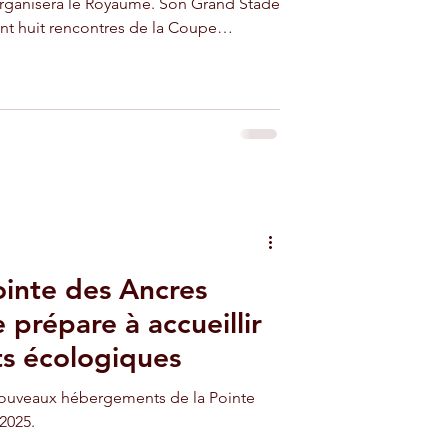
organisera le Royaume. Son Grand Stade
nt huit rencontres de la Coupe
dès le 22 décembre 2025 et en janvier
ans, des matches de la Coupe du monde
urs sont actuellement en travaux pour
ompétitions et positionner durablement
ointe des Ancres
 prépare à accueillir
s écologiques
 nouveaux hébergements de la Pointe
2025.