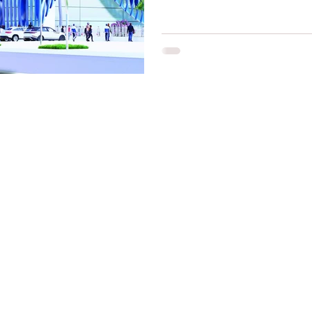
Restons connectés
Le r
d'Ag
res