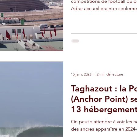
compétitions de football qu'
Adrar accueillera non seuleme
adir
Ouarzazate
Taghazout
d'Afrique des Nations (CAN), 
2026, mais aussi, dans cinq 
2030. L'enceinte et ses alento
recevoir la première de ces c
Agadir comme capitale
15 janv. 2023
2 min de lecture
Taghazout : la P
(Anchor Point) se
13 hébergement
On peut s'attendre à voir les
des ancres apparaître en 2024-