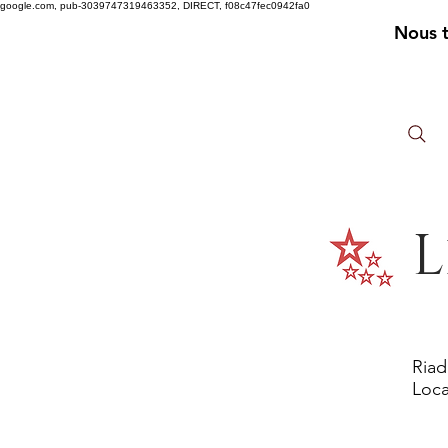
google.com, pub-3039747319463352, DIRECT, f08c47fec0942fa0
Nous 
L
Riad
Loca