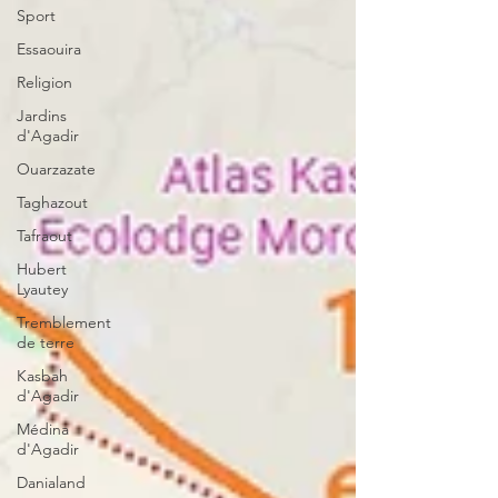
Sport
Essaouira
Religion
Jardins
d'Agadir
Ouarzazate
Taghazout
Tafraout
Hubert
Lyautey
Tremblement
de terre
Kasbah
d'Agadir
Médina
d'Agadir
Danialand