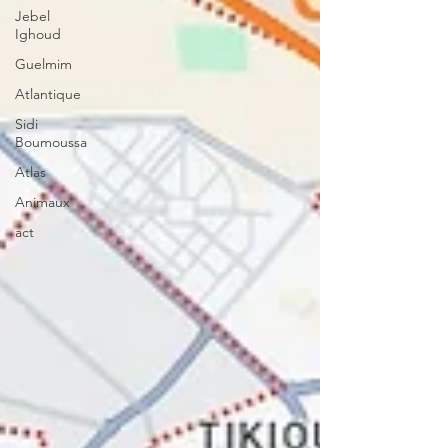
Jebel
Ighoud
Guelmim
Atlantique
Sidi
Boumoussa
Atlas
Animaux
act