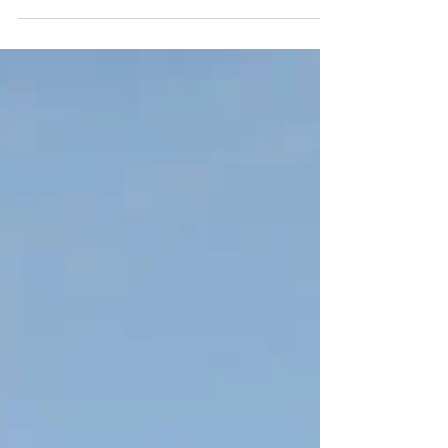
contournement va connaître sa troisième
étape de réalisation. Celle-ci reliera la cité Al
Mohammadi au port industriel, à Anza (notre
plan), et contournera la Kasbah par le nord.