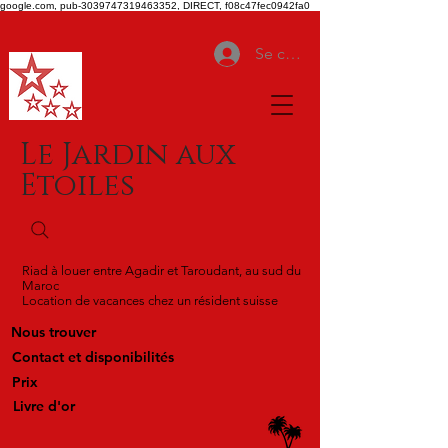
google.com, pub-3039747319463352, DIRECT, f08c47fec0942fa0
Se connecter
Le Jardin aux
Etoiles
Riad à louer entre Agadir et Taroudant, au sud du
Maroc
Location de vacances chez un résident suisse
Nous trouver
Contact et disponibilités
Prix
Livre d'or