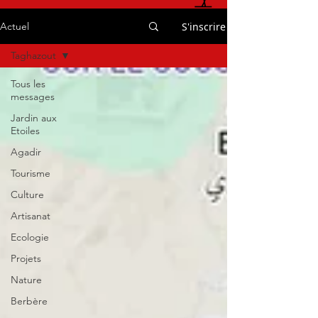
S'inscrire
Actuel
Taghazout
Tous les
messages
Jardin aux
Etoiles
Agadir
Tourisme
Culture
Artisanat
Ecologie
Projets
Nature
Berbère