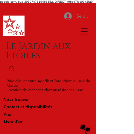
google.com, pub-3039747319463352, DIRECT, f08c47fec0942fa0
Se connecter
Le Jardin aux
Etoiles
Riad à louer entre Agadir et Taroudant, au sud du
Maroc
Location de vacances chez un résident suisse
Nous trouver
Contact et disponibilités
Prix
Livre d'or