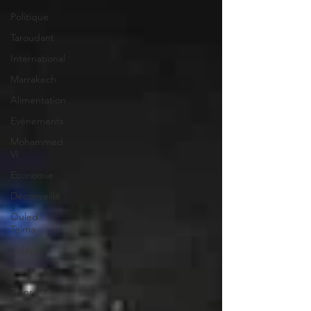
Politique
Taroudant
International
Marrakech
Alimentation
Evénements
Mohammed
VI
Economie
Déconseillé
Ouled
Teima
Vidéos
Tiznit
Transport