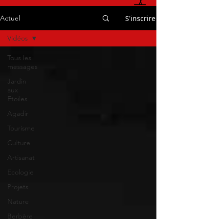
S'inscrire
Actuel
Vidéos
Tous les
messages
Jardin
aux
Etoiles
Agadir
Tourisme
Culture
Artisanat
Ecologie
Projets
Nature
Berbère