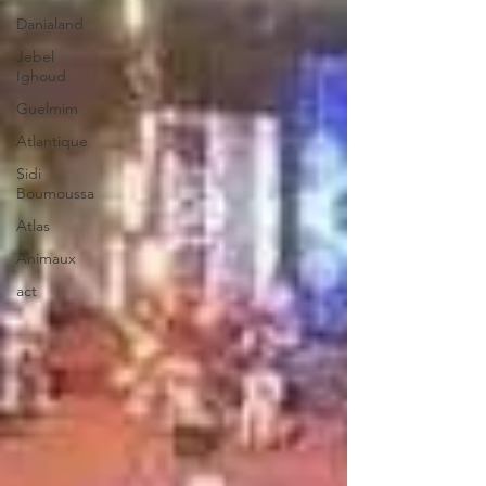
Danialand
Jebel
Ighoud
Guelmim
Atlantique
Sidi
Boumoussa
Atlas
Animaux
act