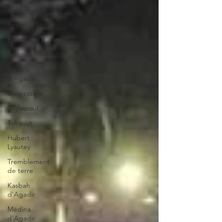
Aziz
Akhannouch
Sport
Essaouira
Religion
Jardins
d'Agadir
Ouarzazate
Taghazout
Tafraout
Hubert
Lyautey
Tremblement
de terre
Kasbah
d'Agadir
Médina
d'Agadir