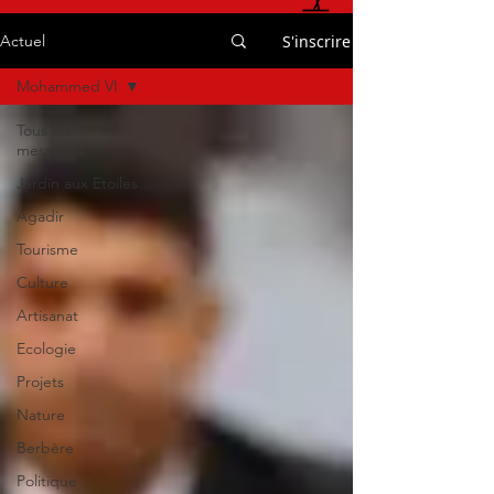
S'inscrire
Actuel
Mohammed VI
Tous les
messages
Jardin aux Etoiles
Agadir
Tourisme
Culture
Artisanat
Ecologie
Projets
Nature
Berbère
Politique