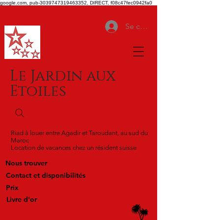
google.com, pub-3039747319463352, DIRECT, f08c47fec0942fa0
Se connecter
Le Jardin aux
Etoiles
Riad à louer entre Agadir et Taroudant, au sud du
Maroc
Location de vacances chez un résident suisse
Nous trouver
Contact et disponibilités
Prix
Livre d'or