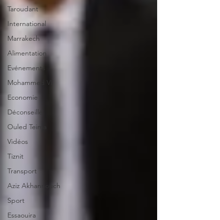
Taroudant
International
Marrakech
Alimentation
Evénements
Mohammed VI
Economie
Déconseillé
Ouled Teima
Vidéos
Tiznit
Transport
Aziz Akhannouch
Sport
Essaouira