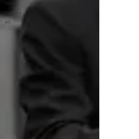
Atlas
Animaux
act