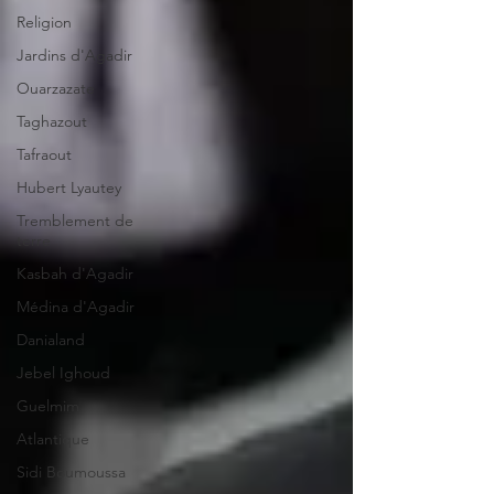
Religion
Jardins d'Agadir
Ouarzazate
Taghazout
Tafraout
Hubert Lyautey
Tremblement de
terre
Kasbah d'Agadir
Médina d'Agadir
Danialand
Jebel Ighoud
Guelmim
Atlantique
Sidi Boumoussa