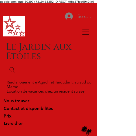
google.com, pub-3039747319463352, DIRECT, f08c47fec0942fa0
Se connecter
Le Jardin aux
Etoiles
Riad à louer entre Agadir et Taroudant, au sud du
Maroc
Location de vacances chez un résident suisse
Nous trouver
Contact et disponibilités
Prix
Livre d'or