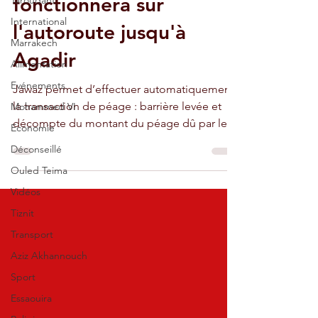
fonctionnera sur
Taroudant
International
l'autoroute jusqu'à
Marrakech
Agadir
Alimentation
Evénements
Jawaz permet d’effectuer automatiquement
la transaction de péage : barrière levée et
Mohammed VI
décompte du montant du péage dû par le
Economie
client.
Déconseillé
Ouled Teima
Vidéos
Tiznit
Transport
Aziz Akhannouch
Sport
Essaouira