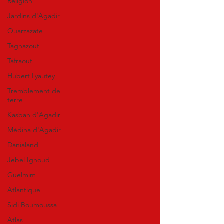
Religion
Jardins d'Agadir
Ouarzazate
Taghazout
Tafraout
Hubert Lyautey
Tremblement de
terre
Kasbah d'Agadir
Médina d'Agadir
Danialand
Jebel Ighoud
Guelmim
Atlantique
Sidi Boumoussa
Atlas