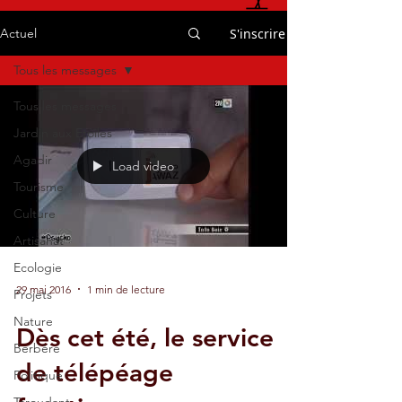
S'inscrire
Actuel
Tous les messages
Tous les messages
Jardin aux Etoiles
Agadir
Load video
Tourisme
Culture
Artisanat
Ecologie
29 mai 2016
1 min de lecture
Projets
Nature
Dès cet été, le service
Berbère
de télépéage
Politique