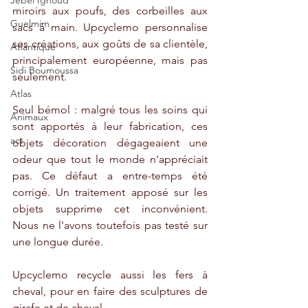
Jebel Ighoud
miroirs aux poufs, des corbeilles aux 
Guelmim
sacs à main. Upcyclemo personnalise 
ses créations, aux goûts de sa clientèle, 
Atlantique
principalement européenne, mais pas 
Sidi Boumoussa
seulement.
Atlas
Seul bémol : malgré tous les soins qui 
Animaux
sont apportés à leur fabrication, ces 
act
objets décoration dégageaient une 
odeur que tout le monde n'appréciait 
pas. Ce défaut a entre-temps été 
corrigé. Un traitement apposé sur les 
objets supprime cet inconvénient. 
Nous ne l'avons toutefois pas testé sur 
une longue durée.
Upcyclemo recycle aussi les fers à 
cheval, pour en faire des sculptures de 
girafe et de cheval. 