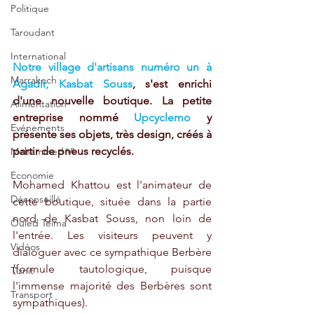
Politique
Taroudant
International
Notre village d'artisans numéro un à 
Marrakech
Agadir, Kasbat Souss
, s'est enrichi 
d'une nouvelle boutique. La petite 
Alimentation
entreprise nommé 
Upcyclemo
 y 
Evénements
présente ses objets, très design, créés à 
partir de pneus recyclés.
Mohammed VI
Economie
Mohamed Khattou est l'animateur de 
Déconseillé
cette boutique, située dans la partie 
nord de Kasbat Souss, non loin de 
Ouled Teima
l'entrée. Les visiteurs peuvent y 
Vidéos
dialoguer avec ce sympathique Berbère 
(formule tautologique, puisque 
Tiznit
l'immense majorité des Berbères sont 
Transport
sympathiques).