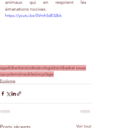
animaux qui en respirent les 
émanations nocives.
https://youtu.be/SVmh5dE32bk
agadir
berbère
vidéo
écologie
tiznit
kasbat souss
upcyclemo
meubles
recyclage
Ecologie
Voir tout
Posts récents