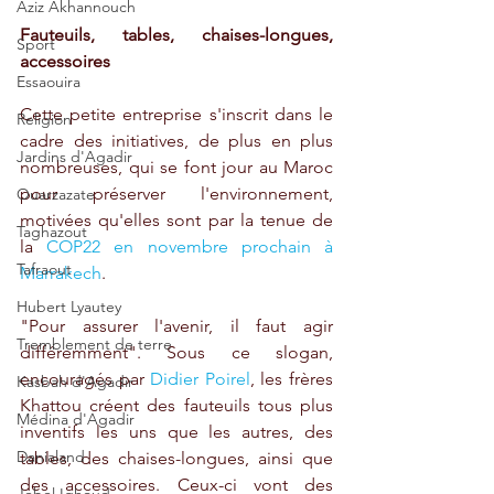
Aziz Akhannouch
Fauteuils, tables, chaises-longues, 
Sport
accessoires
Essaouira
Cette petite entreprise s'inscrit dans le 
Religion
cadre des initiatives, de plus en plus 
Jardins d'Agadir
nombreuses, qui se font jour au Maroc 
pour préserver l'environnement, 
Ouarzazate
motivées qu'elles sont par la tenue de 
Taghazout
la 
COP22 en novembre prochain à 
Tafraout
Marrakech
. 
Hubert Lyautey
"Pour assurer l'avenir, il faut agir 
Tremblement de terre
différemment". Sous ce slogan, 
encouragés par 
Didier Poirel
, les frères 
Kasbah d'Agadir
Khattou créent des fauteuils tous plus 
Médina d'Agadir
inventifs les uns que les autres, des 
Danialand
tables, des chaises-longues, ainsi que 
des accessoires. Ceux-ci vont des 