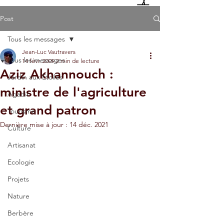
Post
Tous les messages
Jean-Luc Vautravers
Tous les messages
14 févr. 2009
2 min de lecture
Aziz Akhannouch :
Jardin aux Etoiles
ministre de l'agriculture
Agadir
et grand patron
Tourisme
Dernière mise à jour :
14 déc. 2021
Culture
Artisanat
Ecologie
Projets
Nature
Berbère