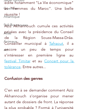
Jebel Ighoud
édite notamment "La Vie économique" 
et "Femmes du Maroc". Une belle 
Guelmim
réussite !
Atlantique
Sidi Boumoussa
Aziz Akhannouch cumule ces activités 
privées avec la présidence du Conseil 
Atlas
de la Région Souss-Massa-Drâa. 
Animaux
Conseiller municipal à 
Tafraout
, il a 
encore un peu de temps pour 
act
s'intéresser en première ligne au 
festival Timitar
 et au 
Concert pour la 
tolérance
. Entre autres... 
Confusion des genres
C'en est à se demander comment Aziz 
Akhannouch s'organise pour mener 
autant de dossiers de front. La réponse 
la plus probable ? Formé à l'université 