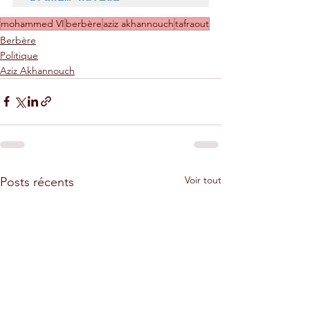
mohammed VI
berbère
aziz akhannouch
tafraout
Berbère
Politique
Aziz Akhannouch
Voir tout
Posts récents