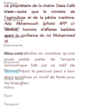
Politique
Le propriétaire de la chaîne Oasis Café 
n'est autre que le ministre de 
Taroudant
l'agriculture et de la pêche maritime, 
International
Aziz Akhannouch (
photo AFP ci-
Marrakech
dessus
), homme d'affaires berbère 
ayant la confiance du roi Mohammed 
Alimentation
VI.
Evénements
Mais cette chaîne ne constitue qu'une 
Mohammed VI
toute petite partie de l'empire 
Economie
économique bâti par ce natif de 
Déconseillé
Tafraout
, dont le parcours peut à bon 
droit constituer un motif de fierté pour 
Ouled Teima
les Imazighen. 
Vidéos
Tiznit
Transport