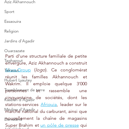
Aziz Akhannouch
Sport
Essaouira
Religion
Jardins d'Agadir
Ouarzazate
Parti d'une structure familiale de petite 
Taghazout
envergure, Aziz Akhannouch a construit 
Akwa-Group
 (
logo
). Ce conglomérat 
Tafraout
réunit les familles Akhannouch et 
Hubert Lyautey
Wakrim. Il emploie quelque 3'000 
Tremblement de terre
personnes et rassemble une 
cinquantaine de sociétés, dont les 
Kasbah d'Agadir
stations-services 
Afriquia
, leader sur le 
Médina d'Agadir
marché national du carburant, ainsi que 
nouvellement la chaîne de magasins 
Danialand
Super Brahim et 
un pôle de presse
 qui 