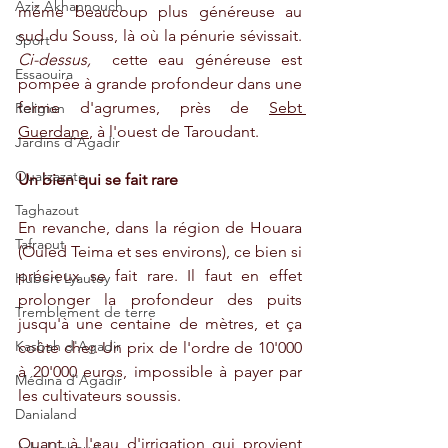
Aziz Akhannouch
même beaucoup plus généreuse au 
sud du Souss, là où la pénurie sévissait. 
Sport
Ci-dessus, 
 cette eau généreuse est 
Essaouira
pompée à grande profondeur dans une 
ferme d'agrumes, près de 
Sebt 
Religion
Guerdan
e
, à l'ouest de Taroudant.
Jardins d'Agadir
Ouarzazate
Un bien qui se fait rare
Taghazout
En revanche, dans la région de Houara 
Tafraout
(Ouled Teima et ses environs), ce bien si 
précieux se fait rare. Il faut en effet 
Hubert Lyautey
prolonger la profondeur des puits 
Tremblement de terre
jusqu'à une centaine de mètres, et ça 
Kasbah d'Agadir
coûte cher. Un prix de l'ordre de 10'000 
à 20'000 euros, impossible à payer par 
Médina d'Agadir
les cultivateurs soussis.
Danialand
Quant à l'eau d'irrigation qui provient 