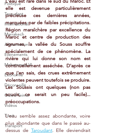
L'eau est rare dans le sud du Maroc. Et 
Politique
elle est devenue particulièrement 
Taroudant
précieuse ces dernières années, 
marquées par de faibles précipitations. 
International
Région maraîchère par excellence du 
Marrakech
Maroc et centre de production des 
agrumes, la vallée du Souss souffre 
Alimentation
spécialement de ce phénomène. La 
Evénements
rivière qui lui donne son nom est 
Mohammed VI
continuellement asséchée. D'après ce 
que j'en sais, des crues extrêmement 
Economie
violentes peuvent toutefois se produire. 
Déconseillé
Les Soussis ont quelques (non pas 
soucis, ce serait un peu facile)... 
Ouled Teima
préoccupations. 
Vidéos
Tiznit
L'eau semble assez abondante, voire 
plus abondante que dans le passé au-
Transport
dessus de 
Taroudant
. Elle deviendrait 