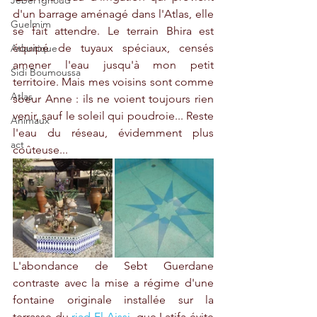
Jebel Ighoud
d'un barrage aménagé dans l'Atlas, elle 
Guelmim
se fait attendre. Le terrain Bhira est 
équipé de tuyaux spéciaux, censés 
Atlantique
amener l'eau jusqu'à mon petit 
Sidi Boumoussa
territoire. Mais mes voisins sont comme 
Atlas
soeur Anne : ils ne voient toujours rien 
venir, sauf le soleil qui poudroie... Reste 
Animaux
l'eau du réseau, évidemment plus 
act
coûteuse...
L'abondance de Sebt Guerdane 
contraste
 avec la mise a régime d'une 
fontaine originale installée sur la 
terrasse du 
riad El Aissi
, que Latifa évite 