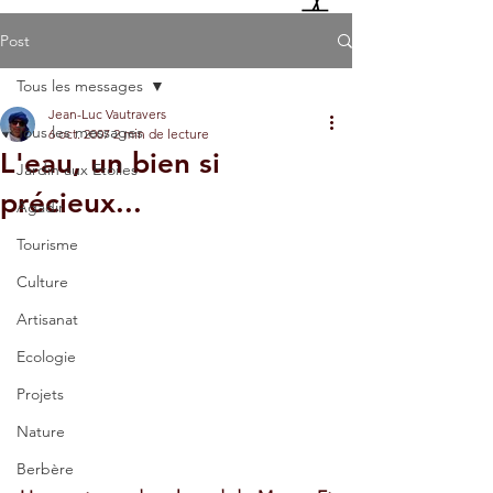
Post
Tous les messages
Jean-Luc Vautravers
Tous les messages
6 oct. 2007
2 min de lecture
L'eau, un bien si
Jardin aux Etoiles
précieux...
Agadir
Tourisme
Culture
Artisanat
Ecologie
Projets
Nature
Berbère