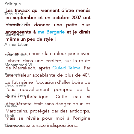
Politique
Les travaux qui viennent d'être menés 
Taroudant
en septembre et en octobre 2007 ont 
International
permis de donner une patte plus 
engageante à 
ma Bergerie
 et je dirais 
Marrakech
même un peu de style ! 
Alimentation
J'avais été choisir la couleur jaune avec 
Evénements
Lahcen dans une carrière, sur la route 
Mohammed VI
de Marrakech, après 
Ouled Teima
. Par 
Economie
une chaleur accablante de plus de 40°, 
ce fut même l'occasion d'aller boire de 
Déconseillé
l'eau nouvellement pompée de la 
Ouled Teima
nappe phréatique. Cette eau si 
désaltérante était sans danger pour les 
Vidéos
Marocains, protégés par des anticorps, 
Tiznit
mais se révéla pour moi à l'origine 
d'une assez tenace indisposition... 
Transport