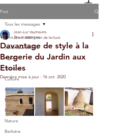
Post
Tous les messages
Jean-Luc Vautravers
Tous les messages
25 oct. 2007
1 min de lecture
Davantage de style à la
Jardin aux Etoiles
Bergerie du Jardin aux
Agadir
Etoiles
Tourisme
Dernière mise à jour :
16 oct. 2020
Culture
Artisanat
Ecologie
Projets
Nature
Berbère