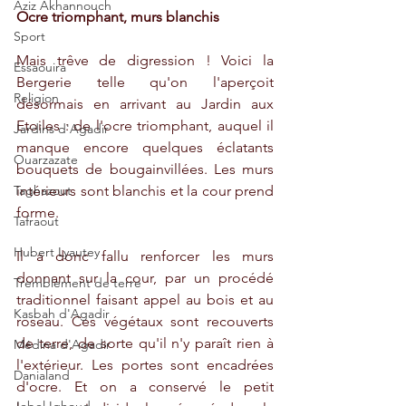
Aziz Akhannouch
Ocre triomphant, murs blanchis
Sport
Mais trêve de digression ! Voici la 
Essaouira
Bergerie telle qu'on l'aperçoit 
Religion
désormais en arrivant au Jardin aux 
Etoiles : de l'ocre triomphant, auquel il 
Jardins d'Agadir
manque encore quelques éclatants 
Ouarzazate
bouquets de bougainvillées. Les murs 
Taghazout
intérieurs sont blanchis et la cour prend 
forme.
Tafraout
Hubert Lyautey
Il a donc fallu renforcer les murs 
donnant sur la cour, par un procédé 
Tremblement de terre
traditionnel faisant appel au bois et au 
Kasbah d'Agadir
roseau. Ces végétaux sont recouverts 
de terre, de sorte qu'il n'y paraît rien à 
Médina d'Agadir
l'extérieur. Les portes sont encadrées 
Danialand
d'ocre. Et on a conservé le petit 