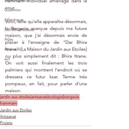
Jebel Ighoud
hammam individuel aménagé dans la 
cour. 
Guelmim
Atlantique
Voici, telle qu'elle apparaîtra désormais, 
la Bergerie aperçue depuis ma future 
Sidi Boumoussa
maison, que j'ai désormais envie de 
Atlas
placer à l'enseigne de "Dar Bhira 
Animaux
Itrane" (La Maison du Jardin aux Etoiles) 
ou plus simplement dit : Bhira Itrane. 
act
On voit aussi finalement les trois 
palmiers qui montrent l'endroit où se 
dressera ce futur ksar. Terme très 
pompeux, en fait, pour parler d'une 
maison.
jardin aux étoiles
artisanat
écologie
bergerie
hammam
Jardin aux Etoiles
Artisanat
Projets