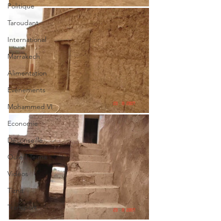
Politique
Taroudant
International
Marrakech
Alimentation
Evénements
Mohammed VI
Economie
Déconseillé
Ouled Teima
Vidéos
Tiznit
Transport