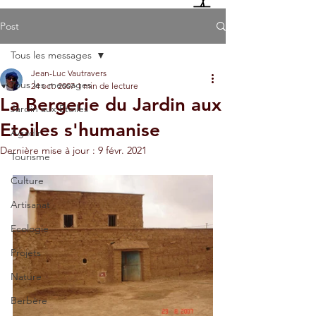
Post
Tous les messages
Jean-Luc Vautravers
Tous les messages
24 oct. 2007
1 min de lecture
La Bergerie du Jardin aux
Jardin aux Etoiles
Etoiles s'humanise
Agadir
Dernière mise à jour :
9 févr. 2021
Tourisme
Culture
Artisanat
Ecologie
Projets
Nature
Berbère