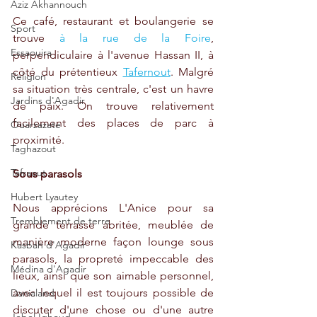
Aziz Akhannouch
Ce café, restaurant et boulangerie se 
Sport
trouve 
à la rue de la Foire
, 
Essaouira
perpendiculaire à l'avenue Hassan II, à 
côté du prétentieux 
Tafernout
. Malgré 
Religion
sa situation très centrale, c'est un havre 
Jardins d'Agadir
de paix. On trouve relativement 
facilement des places de parc à 
Ouarzazate
proximité.
Taghazout
Tafraout
Sous parasols
Hubert Lyautey
Nous apprécions L'Anice pour sa 
Tremblement de terre
grande terrasse abritée, meublée de 
manière moderne façon lounge sous 
Kasbah d'Agadir
parasols, la propreté impeccable des 
Médina d'Agadir
lieux, ainsi que son aimable personnel, 
avec lequel il est toujours possible de 
Danialand
discuter d'une chose ou d'une autre 