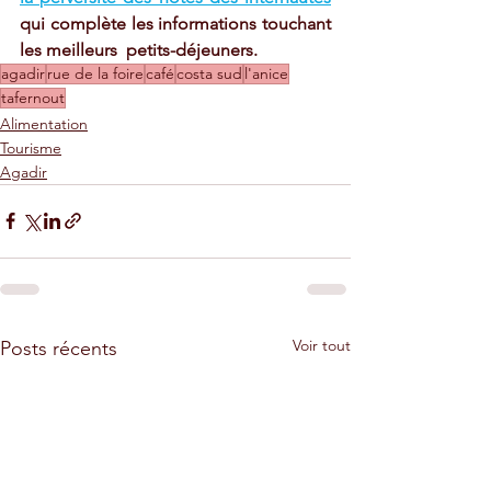
qui complète les informations touchant 
les meilleurs  petits-déjeuners. 
agadir
rue de la foire
café
costa sud
l'anice
tafernout
Alimentation
Tourisme
Agadir
Voir tout
Posts récents