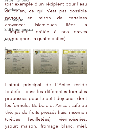
Jebel Ighoud
(par exemple d'un récipient pour l'eau 
Guelmim
du chien, ce qui n'est pas possible 
partout, en raison de certaines 
Atlantique
croyances islamiques liées à 
Sidi Boumoussa
"l'impureté" prêtée à nos braves 
compagnons à quatre pattes).
Atlas
Animaux
act
L'atout principal de L'Anice réside 
toutefois dans les différentes formules 
proposées pour le petit-déjeuner, dont 
les formules Berbère et Anice : café ou 
thé, jus de fruits pressés frais, msemen 
(crêpes feuilletées), viennoiseries, 
yaourt maison, fromage blanc, miel, 