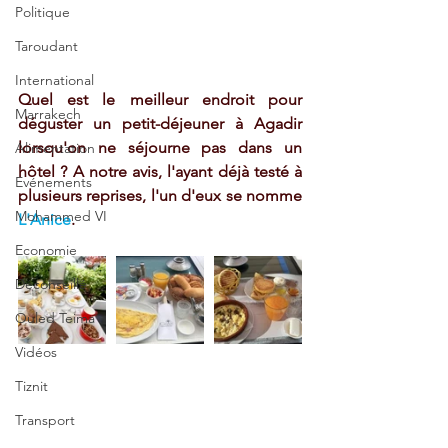
Politique
Taroudant
International
Quel est le meilleur endroit pour 
Marrakech
déguster un petit-déjeuner à Agadir 
lorsqu'on ne séjourne pas dans un 
Alimentation
hôtel ? A notre avis, l'ayant déjà testé à 
Evénements
plusieurs reprises, l'un d'eux se nomme 
Mohammed VI
L'Anice
.
Economie
Déconseillé
Ouled Teima
Vidéos
Tiznit
Transport