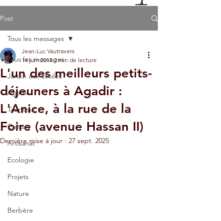
Post
Tous les messages
Jean-Luc Vautravers
Tous les messages
14 juin 2018
2 min de lecture
L'un des meilleurs petits-
Jardin aux Etoiles
déjeuners à Agadir :
Agadir
L'Anice, à la rue de la
Tourisme
Foire (avenue Hassan II)
Culture
Dernière mise à jour :
27 sept. 2025
Artisanat
Ecologie
Projets
Nature
Berbère