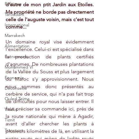
Politique
d'autre de mon ptit Jardin aux Etoiles. 
Ma propriété ne borde pas directement 
Taroudant
celle de l'auguste voisin, mais c'est tout 
International
comme...
Marrakech
Un domaine royal vise évidemment 
Alimentation
l'excellence. Celui-ci est spécialisé dans 
Evénements
la production de plants certifiés 
d'agrumes. De nombreuses plantations 
Mohammed VI
de la Vallée du Souss et plus largement 
Economie
du Maroc s'y approvisionnent. Nous 
nous sommes donc présentés au 
Déconseillé
cerbère de service, qui n'a pas fait trop 
Ouled Teima
de difficultés pour nous laisser entrer. Il 
faut préciser sa commande ici, près de 
Vidéos
la route nationale qui mène à Agadir, 
Tiznit
avant d'aller chercher les plants à 
Transport
plusieurs kilomètres de là, en utilisant la 
petite route qui mène de ladite route 