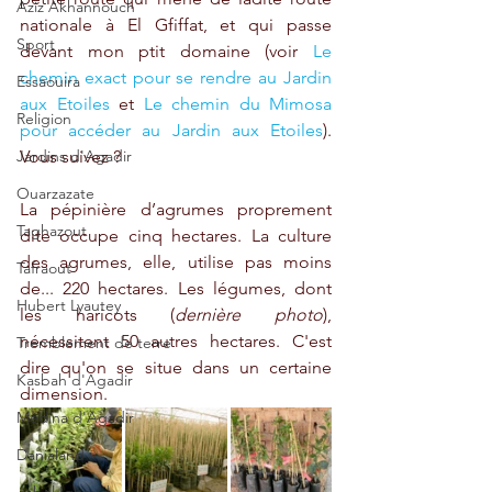
Aziz Akhannouch
nationale à El Gfiffat, et qui passe 
Sport
devant mon ptit domaine (voir 
Le 
chemin exact pour se rendre au Jardin 
Essaouira
aux Etoiles
 et 
Le chemin du Mimosa 
Religion
pour accéder au Jardin aux Etoiles
). 
Jardins d'Agadir
Vous suivez ?
Ouarzazate
La pépinière d’agrumes proprement 
Taghazout
dite occupe cinq hectares. La culture 
des agrumes, elle, utilise pas moins 
Tafraout
de... 220 hectares. Les légumes, dont 
Hubert Lyautey
les haricots (
dernière photo
), 
nécessitent 50 autres hectares. C'est 
Tremblement de terre
dire qu'on se situe dans un certaine 
Kasbah d'Agadir
dimension. 
Médina d'Agadir
Danialand