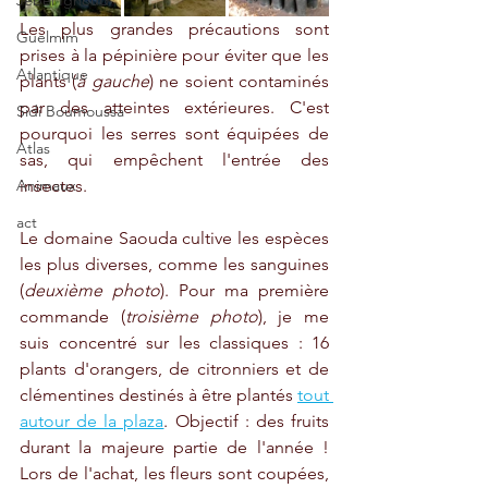
Jebel Ighoud
Les plus grandes précautions sont 
Guelmim
prises à la pépinière pour éviter que les 
Atlantique
plants (
à gauche
) ne soient contaminés 
par des atteintes extérieures. C'est 
Sidi Boumoussa
pourquoi les serres sont équipées de 
Atlas
sas, qui empêchent l'entrée des 
Animaux
insectes.
act
Le domaine Saouda cultive les espèces 
les plus diverses, comme les sanguines 
(
deuxième photo
). Pour ma première 
commande (
troisième photo
), je me 
suis concentré sur les classiques : 16 
plants d'orangers, de citronniers et de 
clémentines destinés à être plantés 
tout 
autour de la plaza
. Objectif : des fruits 
durant la majeure partie de l'année ! 
Lors de l'achat, les fleurs sont coupées, 