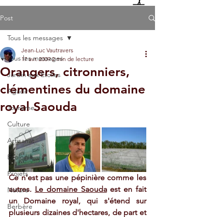
Post
Tous les messages
Jean-Luc Vautravers
Tous les messages
17 avr. 2009
2 min de lecture
Orangers, citronniers,
Jardin aux Etoiles
clémentines du domaine
Agadir
royal Saouda
Tourisme
Culture
Artisanat
Ecologie
Projets
Ce n'est pas une pépinière comme les 
autres. 
Le domaine Saouda
 est en fait 
Nature
un Domaine royal, qui s'étend sur 
Berbère
plusieurs dizaines d'hectares, de part et 