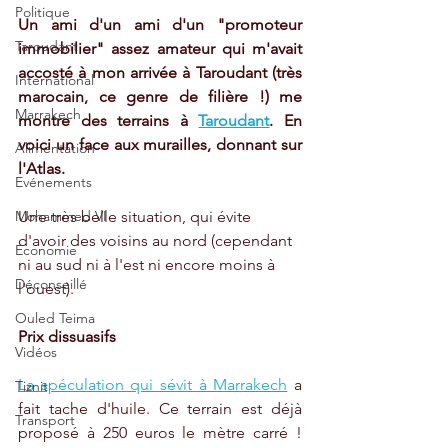
Politique
Un ami d'un ami d'un "promoteur 
Taroudant
immobilier" assez amateur qui m'avait 
accosté à mon arrivée à Taroudant (très 
International
marocain, ce genre de filière !) me 
Marrakech
montre des terrains à 
Taroudant
. En 
voici un face aux murailles, donnant sur 
Alimentation
l'Atlas. 
Evénements
Une très belle situation, qui évite 
Mohammed VI
d'avoir des voisins au nord (cependant 
Economie
ni au sud ni à l'est ni encore moins à 
Déconseillé
l'ouest).
Ouled Teima
Prix dissuasifs
Vidéos
La spéculation qui sévit à Marrakech
 a 
Tiznit
fait tache d'huile. Ce terrain est déjà 
Transport
proposé à 250 euros le mètre carré ! 