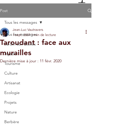
Post
Tous les messages
Jean-Luc Vautravers
Tous les messages
1 sept. 2007
1 min de lecture
Taroudant : face aux
Jardin aux Etoiles
murailles
Agadir
Dernière mise à jour :
11 févr. 2020
Tourisme
Culture
Artisanat
Ecologie
Projets
Nature
Berbère