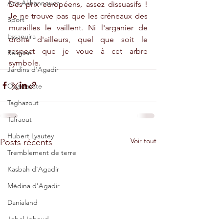
Aziz Akhannouch
Des prix européens, assez dissuasifs ! 
Je ne trouve pas que les créneaux des 
Sport
murailles le vaillent. Ni l'arganier de 
Essaouira
droite d'ailleurs, quel que soit le 
respect que je voue à cet arbre 
Religion
symbole.
Jardins d'Agadir
Ouarzazate
Taghazout
Tafraout
Hubert Lyautey
Voir tout
Posts récents
Tremblement de terre
Kasbah d'Agadir
Médina d'Agadir
Danialand