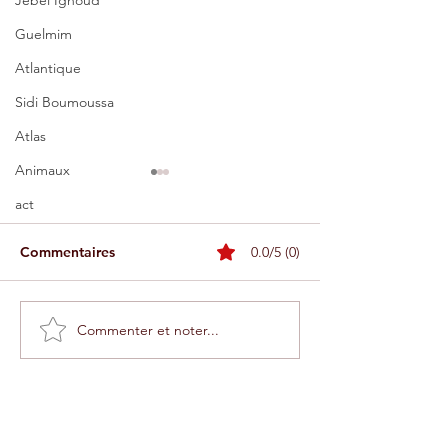
Jebel Ighoud
Guelmim
Atlantique
Sidi Boumoussa
Atlas
Animaux
act
Commentaires
0.0/5 (0)
Commenter et noter...
Comment visiter les
Téléphérique d'
greniers fortifiés
une expérience
(igoudar) dans l'Anti-
entre mer et m
Atlas marocain