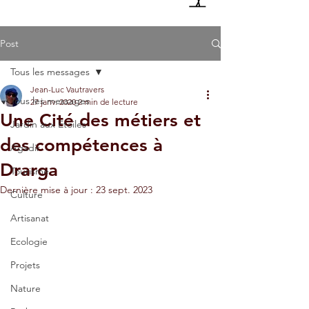
Post
Tous les messages
Jean-Luc Vautravers
Tous les messages
27 janv. 2020
2 min de lecture
Une Cité des métiers et
Jardin aux Etoiles
des compétences à
Agadir
Drarga
Tourisme
Dernière mise à jour :
23 sept. 2023
Culture
Artisanat
Ecologie
Projets
Nature