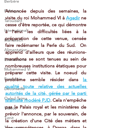
Berbère
Annoncée depuis des semaines, la 
Politique
visite du roi Mohammed VI à 
Agadir
 ne 
Taroudant
cesse d'être reportée, ce qui démontre 
International
à l'envi les difficultés liées à la 
préparation de cette venue, censée 
Marrakech
faire redémarrer la Perle du Sud.  On 
Alimentation
apprend d'ailleurs que des réunions-
marathons se sont tenues au sein de 
Evénements
nombreuses institutions étatiques pour 
Mohammed VI
préparer cette visite. Le noeud du 
Economie
problème semble résider dans 
la 
qualité toute relative des actuelles 
Déconseillé
autorités de la cité, gérée par le parti 
Ouled Teima
islamiste modéré PJD
. Cela n'empêche 
pas le Palais royal et les ministères de 
Vidéos
prévoir l'annonce, par le souverain, de 
Tiznit
la création d'une Cité des métiers et 
des compétences, à Drarga, dans la 
Transport