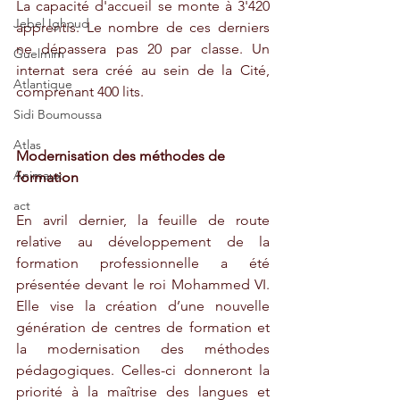
La capacité d'accueil se monte à 3'420 
Jebel Ighoud
apprentis. Le nombre de ces derniers 
ne dépassera pas 20 par classe. Un 
Guelmim
internat sera créé au sein de la Cité, 
Atlantique
comprenant 400 lits.
Sidi Boumoussa
Atlas
Modernisation des méthodes de 
Animaux
formation
act
En avril dernier, la feuille de route 
relative au développement de la 
formation professionnelle a été 
présentée devant le roi Mohammed VI. 
Elle vise la création d’une nouvelle 
génération de centres de formation et 
la modernisation des méthodes 
pédagogiques. Celles-ci donneront la 
priorité à la maîtrise des langues et 