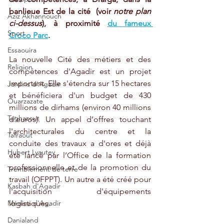
banlieue Est de la cité  (voir 
notre plan 
Aziz Akhannouch
ci-dessus
), à proximité 
du fameux 
Sport
Croco Parc
.
Essaouira
La nouvelle Cité des métiers et des 
Religion
compétences d'Agadir est un projet 
important. Elle s'étendra sur 15 hectares 
Jardins d'Agadir
et bénéficiera d'un budget de 430 
Ouarzazate
millions de dirhams (environ 40 millions 
Taghazout
d'euros). Un appel d’offres touchant 
l'architecturales du centre et la 
Tafraout
conduite des travaux a d'ores et déjà 
Hubert Lyautey
été lancé par l’Office de la formation 
professionnelle et de la promotion du 
Tremblement de terre
travail (OFPPT). Un autre a été créé pour 
Kasbah d'Agadir
l'acquisition d'équipements 
logistiques.
Médina d'Agadir
Danialand