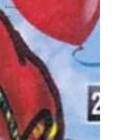
Animaux
act