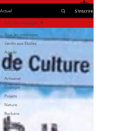
S'inscrire
Actuel
Tous les messages
Tous les messages
Jardin aux Etoiles
Agadir
Tourisme
Culture
Artisanat
Ecologie
Projets
Nature
Berbère
Politique