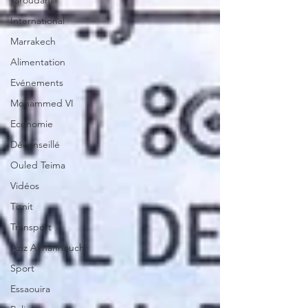
Taroudant
International
Marrakech
Alimentation
Evénements
Mohammed VI
Economie
Déconseillé
Ouled Teima
Vidéos
Tiznit
Transport
Aziz Akhannouch
Sport
Essaouira