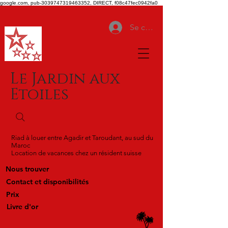
google.com, pub-3039747319463352, DIRECT, f08c47fec0942fa0
Se connecter
Le Jardin aux
Etoiles
Riad à louer entre Agadir et Taroudant, au sud du
Maroc
Location de vacances chez un résident suisse
Nous trouver
Contact et disponibilités
Prix
Livre d'or