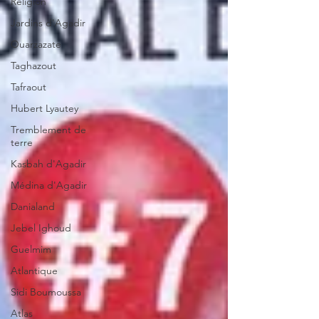
Religion
Jardins d'Agadir
Ouarzazate
Taghazout
Tafraout
Hubert Lyautey
Tremblement de
terre
Kasbah d'Agadir
Médina d'Agadir
Danialand
Jebel Ighoud
Guelmim
Atlantique
Sidi Boumoussa
Atlas