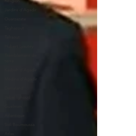
Religion
Jardins d'Agadir
Ouarzazate
Taghazout
Tafraout
Hubert Lyautey
Tremblement de
terre
Kasbah d'Agadir
Médina d'Agadir
Danialand
Jebel Ighoud
Guelmim
Atlantique
Sidi Boumoussa
Atlas