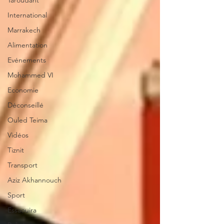
Taroudant
International
Marrakech
Alimentation
Evénements
Mohammed VI
Economie
Déconseillé
Ouled Teima
Vidéos
Tiznit
Transport
Aziz Akhannouch
Sport
Essaouira