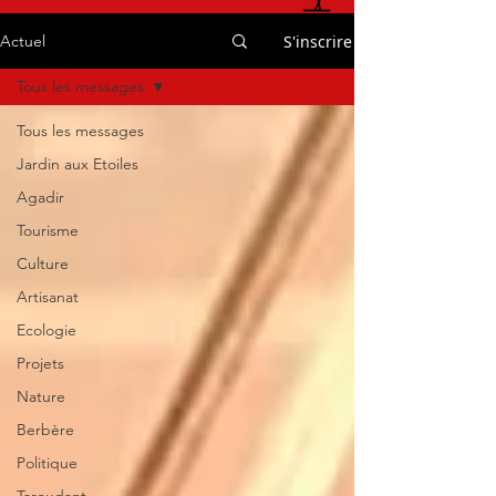
S'inscrire
Actuel
Tous les messages
Tous les messages
Jardin aux Etoiles
Agadir
Tourisme
Culture
Artisanat
Ecologie
Projets
Nature
Berbère
Politique