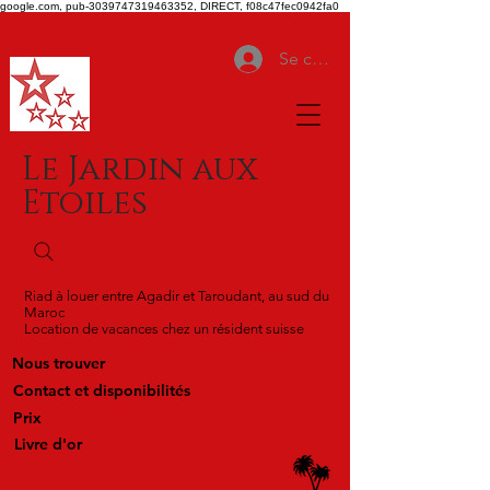
google.com, pub-3039747319463352, DIRECT, f08c47fec0942fa0
Se connecter
Le Jardin aux
Etoiles
Riad à louer entre Agadir et Taroudant, au sud du
Maroc
Location de vacances chez un résident suisse
Nous trouver
Contact et disponibilités
Prix
Livre d'or