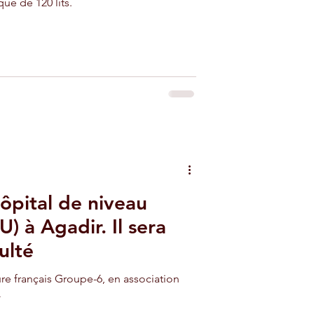
ue de 120 lits.
ôpital de niveau
U) à Agadir. Il sera
ulté
ure français Groupe-6, en association
-