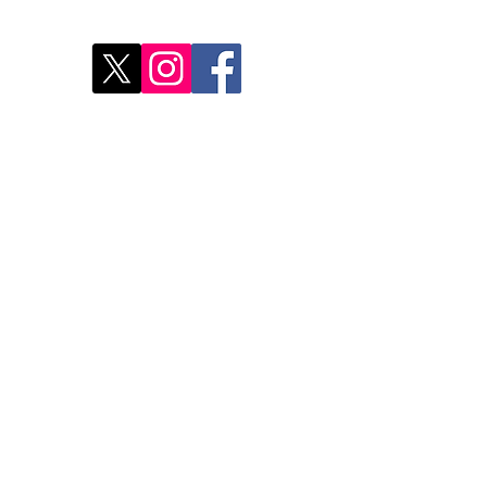
Déco
Rest
Où a
Nos 
Do Not Sell My Personal Information