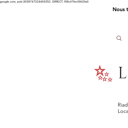
google.com, pub-3039747319463352, DIRECT, f08c47fec0942fa0
Nous 
L
Riad
Loca