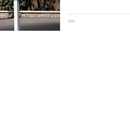
Restons connectés
Le r
d'Ag
res