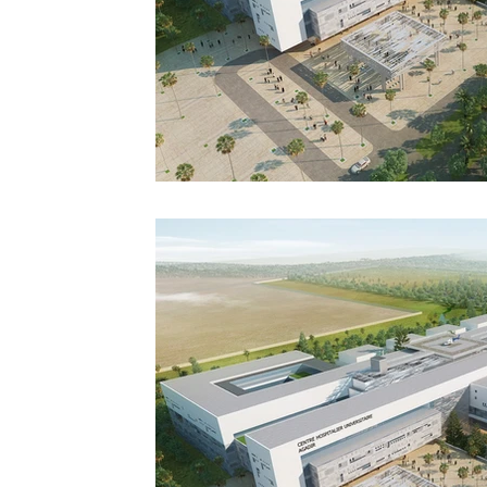
Sport
Essaouira
Religion
Jardins d'Ag
Tafraout