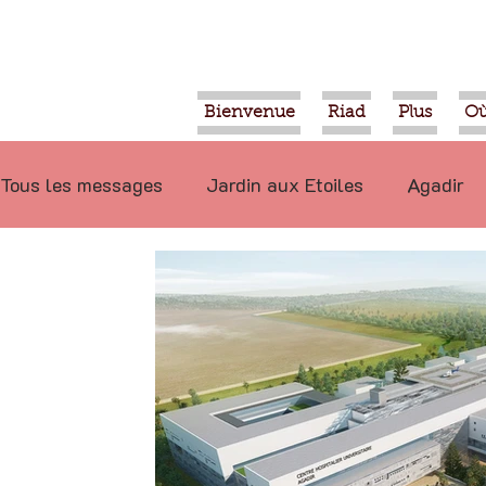
Bienvenue
Riad
Plus
Où
Tous les messages
Jardin aux Etoiles
Agadir
Ecologie
Projets
Nature
Berbère
P
Marrakech
Alimentation
Evénements
Déconseillé
Ouled Teima
Vidéos
Tiznit