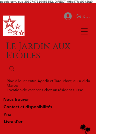
google.com, pub-3039747319463352, DIRECT, f08c47fec0942fa0
Se connecter
Le Jardin aux
Etoiles
Riad à louer entre Agadir et Taroudant, au sud du
Maroc
Location de vacances chez un résident suisse
Nous trouver
Contact et disponibilités
Prix
Livre d'or