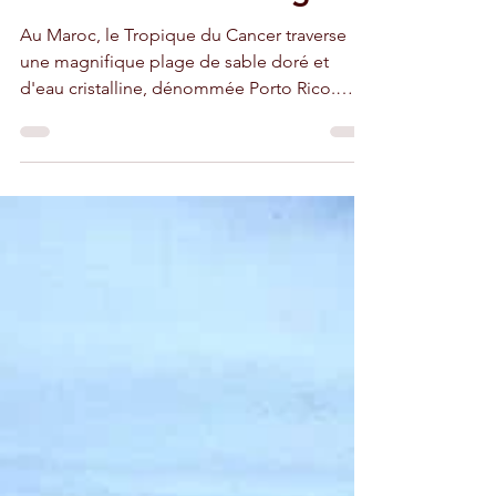
Le Tropique du Cancer?
Il se trouve à Dakhla, à
700 km au sud d'Agadir
Au Maroc, le Tropique du Cancer traverse
une magnifique plage de sable doré et
d'eau cristalline, dénommée Porto Rico.
Cette ligne virtuelle passe à 30 km au sud de
la ville de Dakhla, qui s'appelait Villa
Cisneros du temps de l'occupation
espagnole.