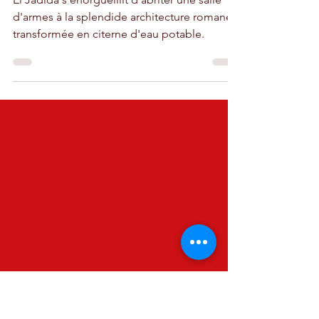
appartient à la même
famille qu'Essaouira et
Agadir
El Jadida s'enorgueillit d'abriter une salle
d'armes à la splendide architecture romane,
transformée en citerne d'eau potable.