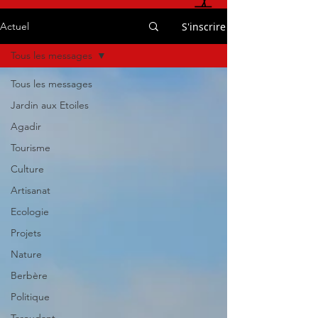
S'inscrire
Actuel
Tous les messages
Tous les messages
Jardin aux Etoiles
Agadir
Tourisme
Culture
Artisanat
Ecologie
Projets
Nature
Berbère
Politique