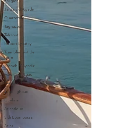
Religion
Jardins d'Agadir
Ouarzazate
Taghazout
Tafraout
Hubert Lyautey
Tremblement de
terre
Kasbah d'Agadir
Médina d'Agadir
Danialand
Jebel Ighoud
Guelmim
Atlantique
Sidi Boumoussa
Atlas