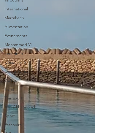
Taroudant
International
Marrakech
Alimentation
Evénements
Mohammed VI
Economie
Déconseillé
Ouled Teima
Vidéos
Tiznit
Transport
Aziz Akhannouch
Sport
Essaouira