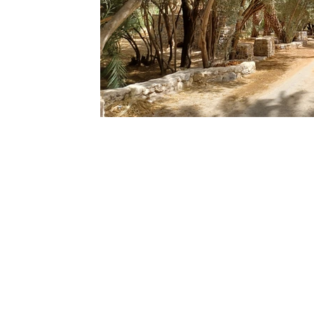
Sport
Essaouira
Religion
Jardins d'Ag
Tafraout
Contact