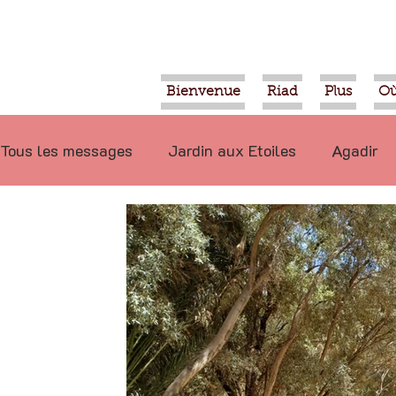
Bienvenue
Riad
Plus
Où
Tous les messages
Jardin aux Etoiles
Agadir
Ecologie
Projets
Nature
Berbère
P
Marrakech
Alimentation
Evénements
Déconseillé
Ouled Teima
Vidéos
Tiznit