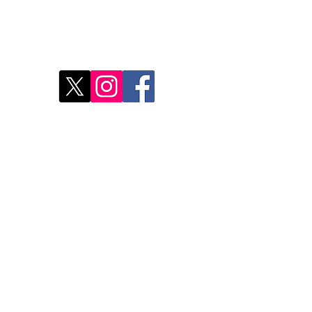
res
Déco
Rest
Où a
Nos 
Do Not Sell My Personal Information