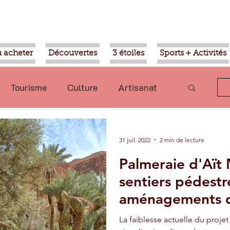
 acheter
Découvertes
3 étoiles
Sports + Activités
Tourisme
Culture
Artisanat
olitique
Taroudant
International
31 juil. 2022
2 min de lecture
Palmeraie d'Aït
Mohammed VI
Economie
sentiers pédestr
aménagements de
Transport
Aziz Akhannouch
La faiblesse actuelle du proje