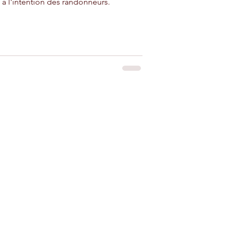
à l'intention des randonneurs.
iad à louer près
adir