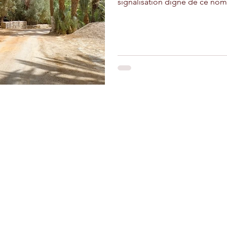
signalisation digne de ce nom 
adir
Ouarzazate
Taghazout
Restons connectés
Le r
d'Ag