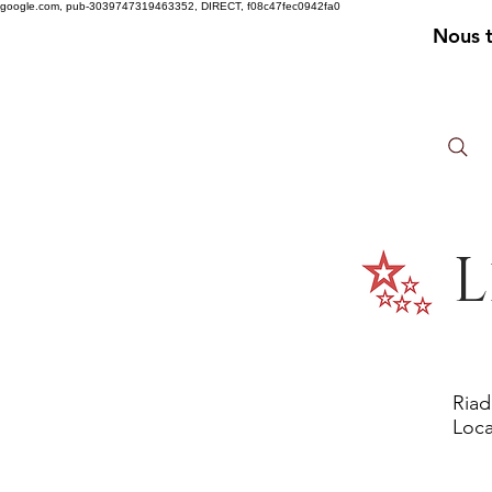
google.com, pub-3039747319463352, DIRECT, f08c47fec0942fa0
Nous 
L
Riad
Loca