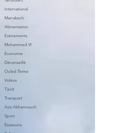
Taroudant
International
Marrakech
Alimentation
Evénements
Mohammed VI
Economie
Déconseillé
Ouled Teima
Vidéos
Tiznit
Transport
Aziz Akhannouch
Sport
Essaouira