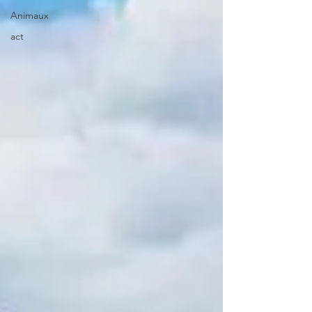
Animaux
act