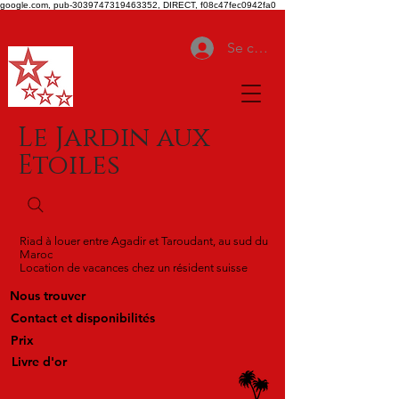
google.com, pub-3039747319463352, DIRECT, f08c47fec0942fa0
Se connecter
Le Jardin aux
Etoiles
Riad à louer entre Agadir et Taroudant, au sud du
Maroc
Location de vacances chez un résident suisse
Nous trouver
Contact et disponibilités
Prix
Livre d'or