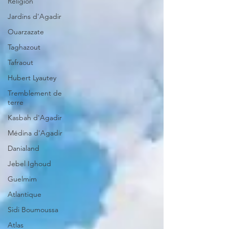
Religion
Jardins d'Agadir
Ouarzazate
Taghazout
Tafraout
Hubert Lyautey
Tremblement de
terre
Kasbah d'Agadir
Médina d'Agadir
Danialand
Jebel Ighoud
Guelmim
Atlantique
Sidi Boumoussa
Atlas