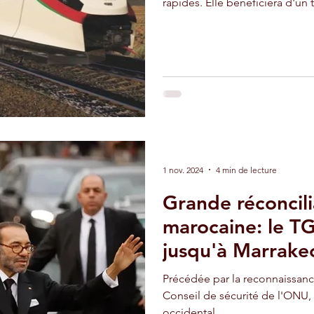
rapides. Elle bénéficiera d'un
adir
Ouarzazate
Taghazout
1 nov. 2024
4 min de lecture
Grande réconcili
marocaine: le TG
jusqu'à Marrakec
Précédée par la reconnaissance
Conseil de sécurité de l'ONU,
occidental,...