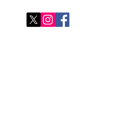
Déco
Rest
Où a
Nos 
Do Not Sell My Personal Information