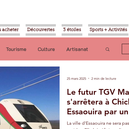
 acheter
Découvertes
3 étoiles
Sports + Activités
Tourisme
Culture
Artisanat
olitique
Taroudant
International
25 mars 2025
2 min de lecture
Le futur TGV Ma
Mohammed VI
Economie
s'arrêtera à Chi
Essaouira par un
Transport
Aziz Akhannouch
La ville d'Essaouira ne sera pa