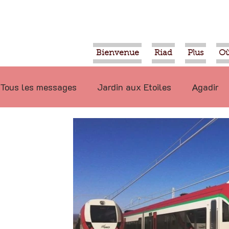
Bienvenue
Riad
Plus
Où
Tous les messages
Jardin aux Etoiles
Agadir
Ecologie
Projets
Nature
Berbère
P
Marrakech
Alimentation
Evénements
Déconseillé
Ouled Teima
Vidéos
Tiznit