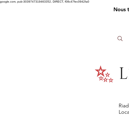
google.com, pub-3039747319463352, DIRECT, f08c47fec0942fa0
Nous 
L
Riad
Loca