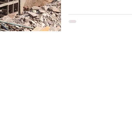
Restons connectés
Le r
d'Ag
res