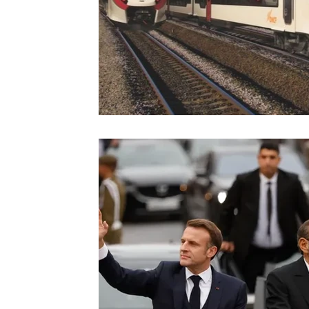
Sport
Essaouira
Religion
Jardins d'Ag
Tafraout