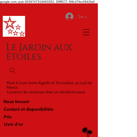
google.com, pub-3039747319463352, DIRECT, f08c47fec0942fa0
Se connecter
Le Jardin aux
Etoiles
Riad à louer entre Agadir et Taroudant, au sud du
Maroc
Location de vacances chez un résident suisse
Nous trouver
Contact et disponibilités
Prix
Livre d'or