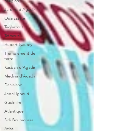
Religion
Jardins d'Agadir
Ouarzazate
Taghazout
Tafraout
Hubert Lyautey
Tremblement de
terre
Kasbah d'Agadir
Médina d'Agadir
Danialand
Jebel Ighoud
Guelmim
Atlantique
Sidi Boumoussa
Atlas