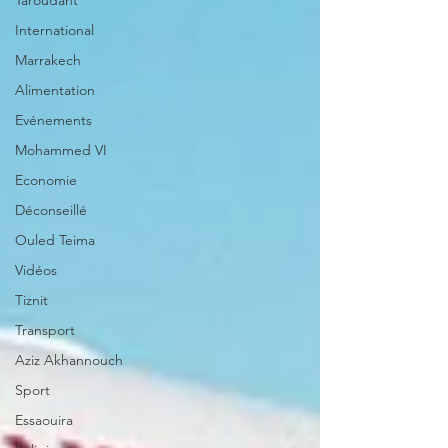
Taroudant
International
Marrakech
Alimentation
Evénements
Mohammed VI
Economie
Déconseillé
Ouled Teima
Vidéos
Tiznit
Transport
Aziz Akhannouch
Sport
Essaouira