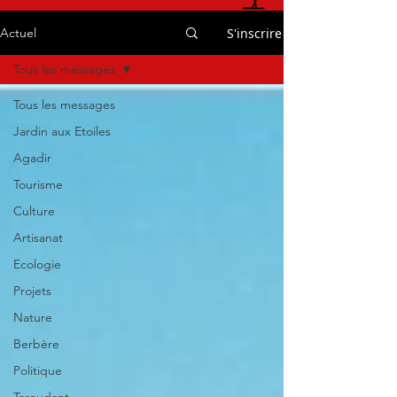
S'inscrire
Actuel
Tous les messages
Tous les messages
Jardin aux Etoiles
Agadir
Tourisme
Culture
Artisanat
Ecologie
Projets
Nature
Berbère
Politique