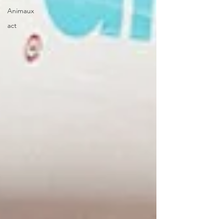
Animaux
act