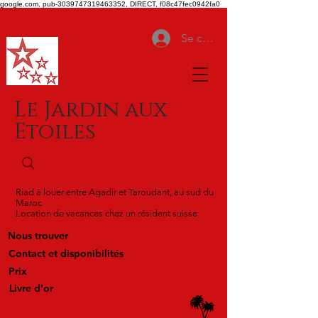
google.com, pub-3039747319463352, DIRECT, f08c47fec0942fa0
Se connecter
Le Jardin aux
Etoiles
Riad à louer entre Agadir et Taroudant, au sud du
Maroc
Location de vacances chez un résident suisse
Nous trouver
Contact et disponibilités
Prix
Livre d'or