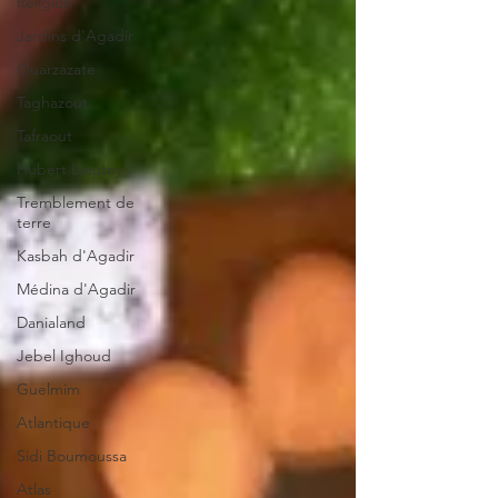
Religion
Jardins d'Agadir
Ouarzazate
Taghazout
Tafraout
Hubert Lyautey
Tremblement de
terre
Kasbah d'Agadir
Médina d'Agadir
Danialand
Jebel Ighoud
Guelmim
Atlantique
Sidi Boumoussa
Atlas