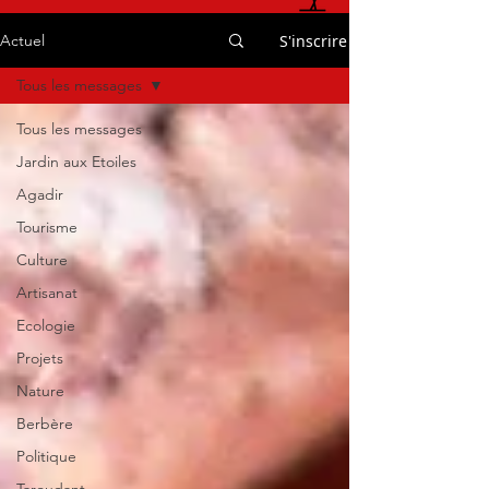
S'inscrire
Actuel
Tous les messages
Tous les messages
Jardin aux Etoiles
Agadir
Tourisme
Culture
Artisanat
Ecologie
Projets
Nature
Berbère
Politique