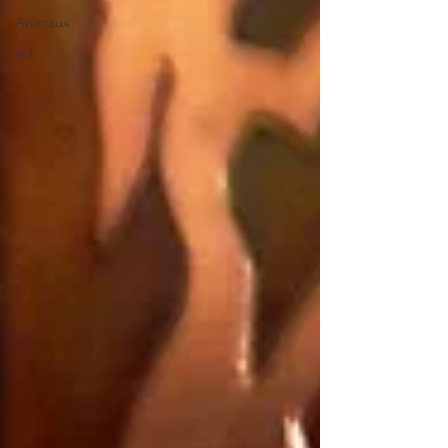
Animaux
act