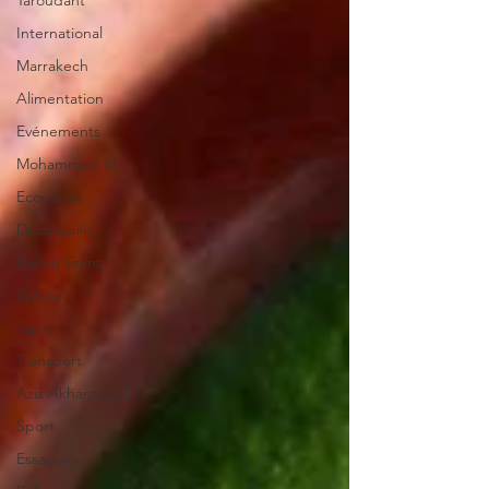
Taroudant
International
Marrakech
Alimentation
Evénements
Mohammed VI
Economie
Déconseillé
Ouled Teima
Vidéos
Tiznit
Transport
Aziz Akhannouch
Sport
Essaouira