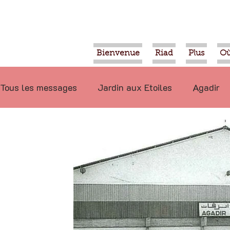
Bienvenue
Riad
Plus
Où
Tous les messages
Jardin aux Etoiles
Agadir
Ecologie
Projets
Nature
Berbère
P
Marrakech
Alimentation
Evénements
Déconseillé
Ouled Teima
Vidéos
Tiznit