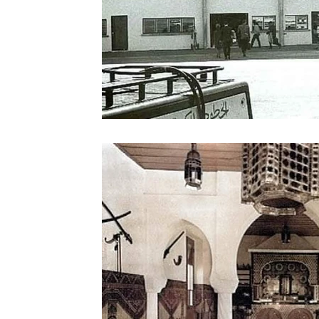
Sport
Essaouira
Religion
Jardins d'Ag
Tafraout