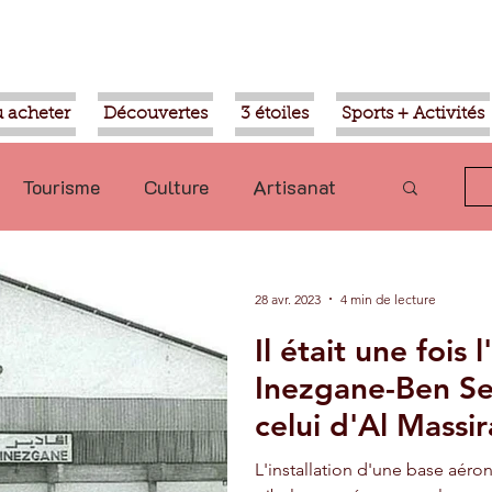
 acheter
Découvertes
3 étoiles
Sports + Activités
Tourisme
Culture
Artisanat
olitique
Taroudant
International
28 avr. 2023
4 min de lecture
Il était une fois
Mohammed VI
Economie
Inezgane-Ben Se
celui d'Al Massir
Transport
Aziz Akhannouch
L'installation d'une base aéron