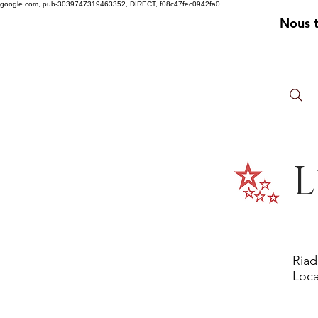
google.com, pub-3039747319463352, DIRECT, f08c47fec0942fa0
Nous 
L
Riad
Loca