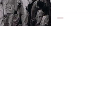
Restons connectés
Le r
d'Ag
res