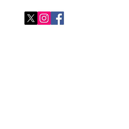
Déco
Rest
Où a
Nos 
Do Not Sell My Personal Information