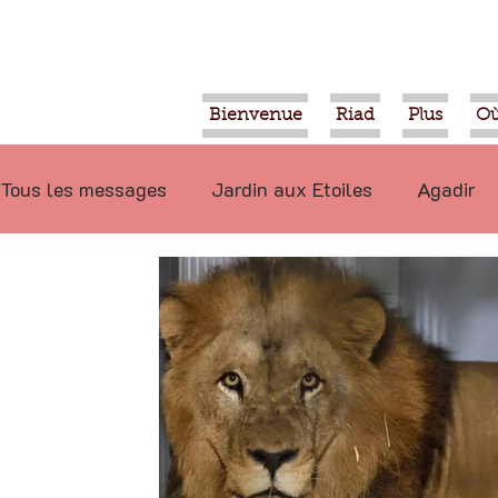
Bienvenue
Riad
Plus
Où
Tous les messages
Jardin aux Etoiles
Agadir
Ecologie
Projets
Nature
Berbère
P
Marrakech
Alimentation
Evénements
Déconseillé
Ouled Teima
Vidéos
Tiznit