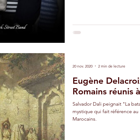
20 nov. 2020
2 min de lecture
Eugène Delacroix
Romains réunis 
Salvador Dali peignait "La bat
mystique qui fait référence a
Marocains.