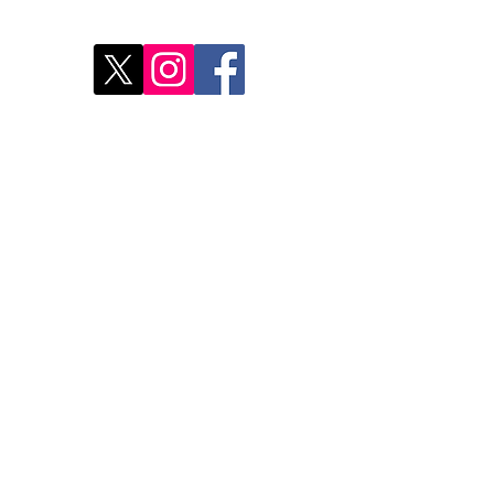
Déco
Rest
Où a
Nos 
Do Not Sell My Personal Information