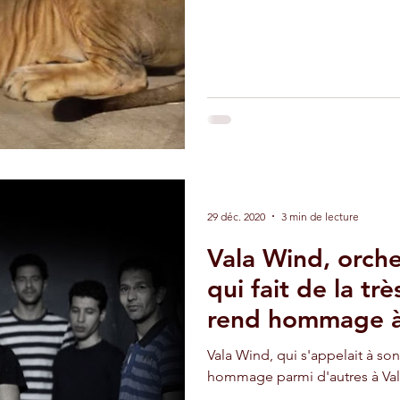
adir
Ouarzazate
Taghazout
29 déc. 2020
3 min de lecture
Vala Wind, orch
qui fait de la t
rend hommage à 
Vala Wind, qui s'appelait à so
hommage parmi d'autres à Vala