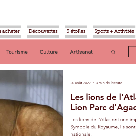
 acheter
Découvertes
3 étoiles
Sports + Activités
Tourisme
Culture
Artisanat
olitique
Taroudant
International
20 août 2022
3 min de lecture
Les lions de l'At
Mohammed VI
Economie
Lion Parc d'Agad
Les lions de l'Atlas ont une i
Transport
Aziz Akhannouch
Symbole du Royaume, ils sont
nationale.