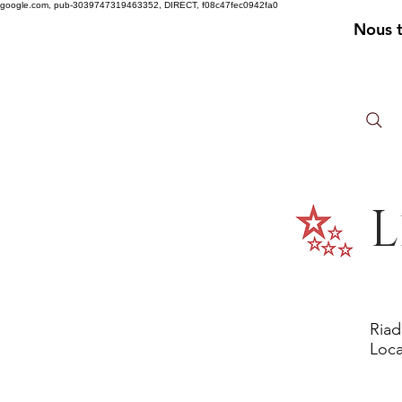
google.com, pub-3039747319463352, DIRECT, f08c47fec0942fa0
Nous 
L
Riad
Loca