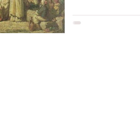
Restons connectés
Le r
d'Ag
res