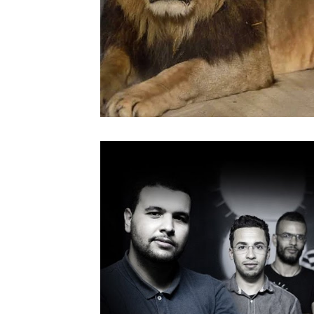
Sport
Essaouira
Religion
Jardins d'Ag
Tafraout