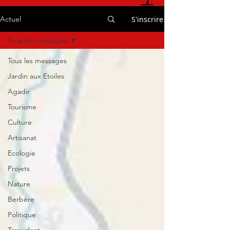
S'inscrire
Actuel
Tous les messages
Tous les messages
Jardin aux Etoiles
Agadir
Tourisme
Culture
Artisanat
Ecologie
Projets
Nature
Berbère
Politique