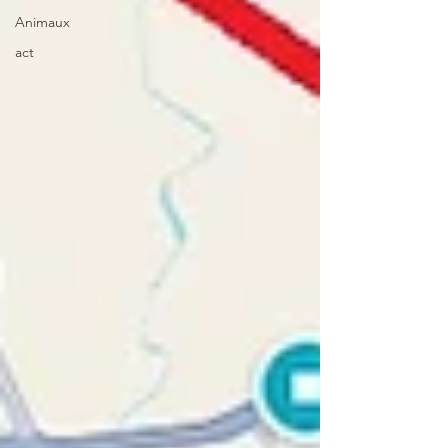
Animaux
act