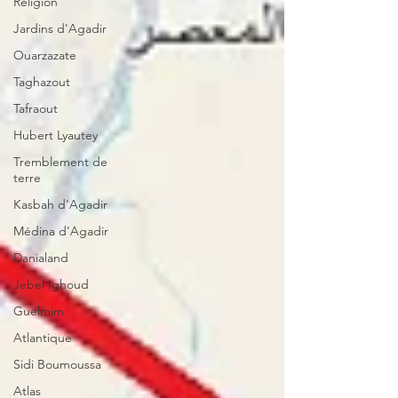
Religion
Jardins d'Agadir
Ouarzazate
Taghazout
Tafraout
Hubert Lyautey
Tremblement de
terre
Kasbah d'Agadir
Médina d'Agadir
Danialand
Jebel Ighoud
Guelmim
Atlantique
Sidi Boumoussa
Atlas