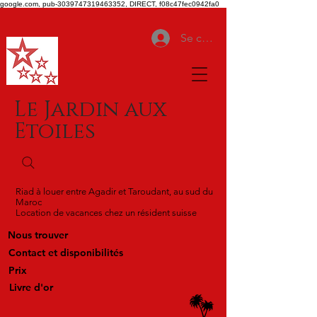
google.com, pub-3039747319463352, DIRECT, f08c47fec0942fa0
Se connecter
Le Jardin aux
Etoiles
Riad à louer entre Agadir et Taroudant, au sud du
Maroc
Location de vacances chez un résident suisse
Nous trouver
Contact et disponibilités
Prix
Livre d'or