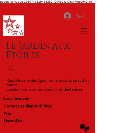
google.com, pub-3039747319463352, DIRECT, f08c47fec0942fa0
Se connecter
Le Jardin aux
Etoiles
Riad à louer entre Agadir et Taroudant, au sud du
Maroc
Location de vacances chez un résident suisse
Nous trouver
Contact et disponibilités
Prix
Livre d'or