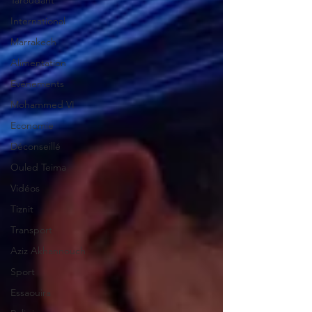
Taroudant
International
Marrakech
Alimentation
Evénements
Mohammed VI
Economie
Déconseillé
Ouled Teima
Vidéos
Tiznit
Transport
Aziz Akhannouch
Sport
Essaouira