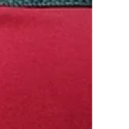
Animaux
act