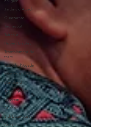
Religion
Jardins d'Agadir
Ouarzazate
Taghazout
Tafraout
Hubert Lyautey
Tremblement de
terre
Kasbah d'Agadir
Médina d'Agadir
Danialand
Jebel Ighoud
Guelmim
Atlantique
Sidi Boumoussa
Atlas