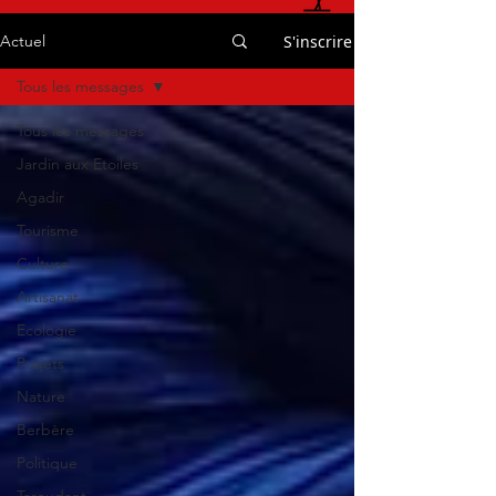
S'inscrire
Actuel
Tous les messages
Tous les messages
Jardin aux Etoiles
Agadir
Tourisme
Culture
Artisanat
Ecologie
Projets
Nature
Berbère
Politique