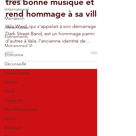
très bonne musique et
Taroudant
International
rend hommage à sa ville
Marrakech
Vala Wind, qui s'appelait à son démarrage
Alimentation
Dark Street Band, est un hommage parmi
Evénements
d'autres à Vala, l'ancienne identité de
Mohammed VI
Taroudant.
Economie
Déconseillé
Ouled Teima
Vidéos
Tiznit
Transport
Aziz Akhannouch
Sport
Essaouira