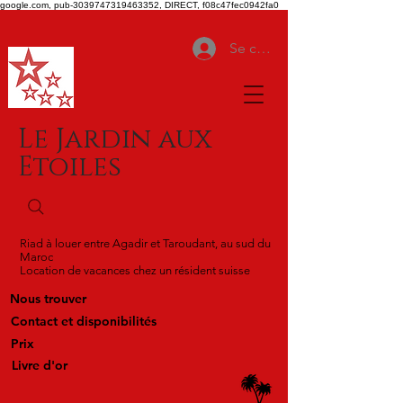
google.com, pub-3039747319463352, DIRECT, f08c47fec0942fa0
Se connecter
Le Jardin aux
Etoiles
Riad à louer entre Agadir et Taroudant, au sud du
Maroc
Location de vacances chez un résident suisse
Nous trouver
Contact et disponibilités
Prix
Livre d'or