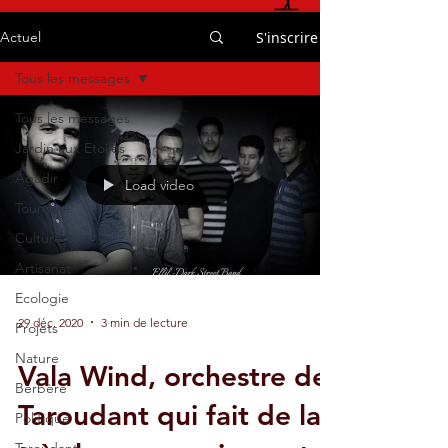
S'inscrire
Actuel
Tous les messages
Tous les messages
Jardin aux Etoiles
Agadir
Load video
Tourisme
Culture
Artisanat
Ecologie
29 déc. 2020
3 min de lecture
Projets
Nature
Vala Wind, orchestre de
Berbère
Taroudant qui fait de la
Politique