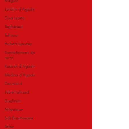
Religion
Jardins d'Agadir
Ouarzazate
Taghazout
Tafraout
Hubert Lyautey
Tremblement de
terre
Kasbah d'Agadir
Médina d'Agadir
Danialand
Jebel Ighoud
Guelmim
Atlantique
Sidi Boumoussa
Atlas