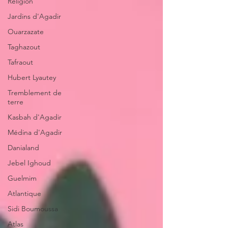
Religion
Jardins d'Agadir
Ouarzazate
Taghazout
Tafraout
Hubert Lyautey
Tremblement de
terre
Kasbah d'Agadir
Médina d'Agadir
Danialand
Jebel Ighoud
Guelmim
Atlantique
Sidi Boumoussa
Atlas