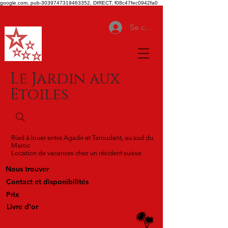
google.com, pub-3039747319463352, DIRECT, f08c47fec0942fa0
Se connecter
Le Jardin aux
Etoiles
Riad à louer entre Agadir et Taroudant, au sud du
Maroc
Location de vacances chez un résident suisse
Nous trouver
Contact et disponibilités
Prix
Livre d'or