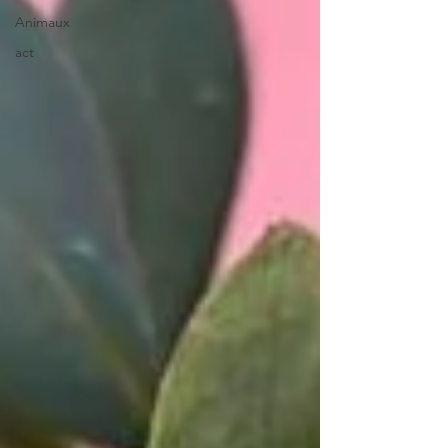
Animaux
act