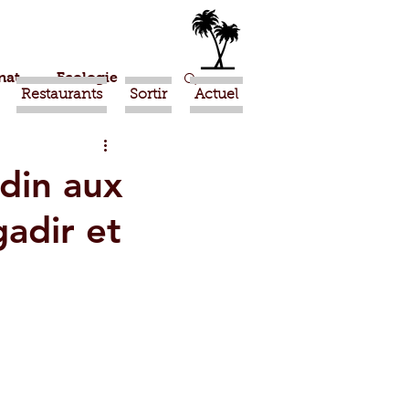
nat
Ecologie
Restaurants
Sortir
Actuel
Marrakech
rdin aux
gadir et
Ouled Teima
Religion