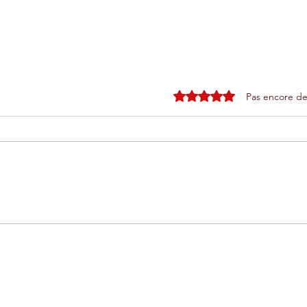
Noté 0 étoile sur 5.
Pas encore de
Extraordinaire nouveauté au
Les 
r
Domaine Limoune : le Safari
end
qui prend la forme de
: i
l'Afrique
de 