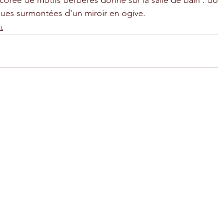
corée de motifs berbères donne sur la salle de bain : do
ues surmontées d'un miroir en ogive.
it