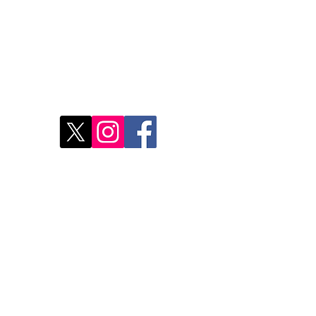
Restons connectés
Le r
d'Ag
res
Déco
Rest
Où a