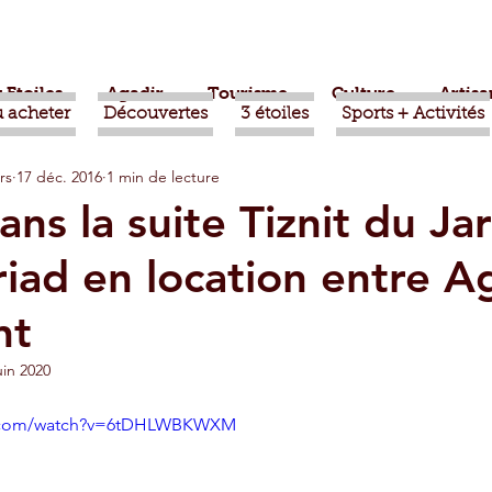
 Etoiles
Agadir
Tourisme
Culture
Artisa
 acheter
Découvertes
3 étoiles
Sports + Activités
rs
17 déc. 2016
1 min de lecture
bère
Politique
Taroudant
International
ans la suite Tiznit du Ja
 riad en location entre A
ts
Mohammed VI
Economie
Déconseillé
nt
sport
Aziz Akhannouch
Sport
Essaouira
uin 2020
e.com/watch?v=6tDHLWBKWXM
azate
Taghazout
Tafraout