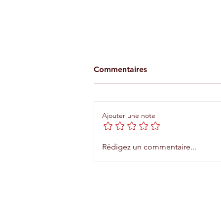
Commentaires
Ajouter une note
Téléphérique d'Agadir : une
Rédigez un commentaire...
expérience unique entre me
et montagne