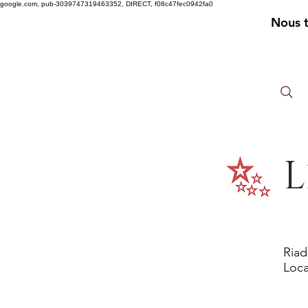
google.com, pub-3039747319463352, DIRECT, f08c47fec0942fa0
Nous 
L
Riad
Loca