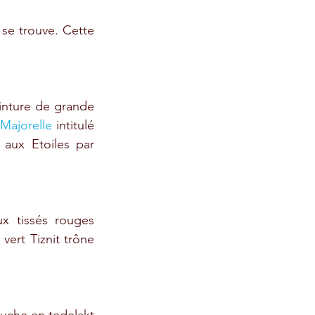
se trouve. Cette 
inture de grande 
Majorelle
 intitulé 
aux Etoiles par 
x tissés rouges 
ert Tiznit trône 