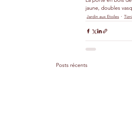
La porte en bois dé
jaune, doubles vasq
Jardin aux Etoiles
Tizn
Posts récents