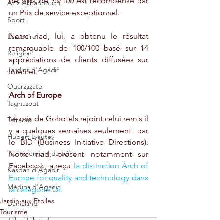
de plus de 75/100 est récompensé par 
Aziz Akhannouch
un Prix de service exceptionnel.
Sport
Notre riad, lui, a obtenu le résultat 
Essaouira
remarquable de 100/100 basé sur 14 
Religion
appréciations de clients diffusées sur 
Jardins d'Agadir
Internet.
Ouarzazate
Arch of Europe
Taghazout
Le prix de Gohotels rejoint celui remis il 
Tafraout
y a quelques semaines seulement  par 
Hubert Lyautey
le BID (Business Initiative Directions). 
Tremblement de terre
Notre riad, présent notamment sur 
Facebook, a reçu 
la distinction Arch of 
Kasbah d'Agadir
Europe for quality and technology dans 
Médina d'Agadir
la catégorie Or. 
Jardin aux Etoiles
Danialand
Tourisme