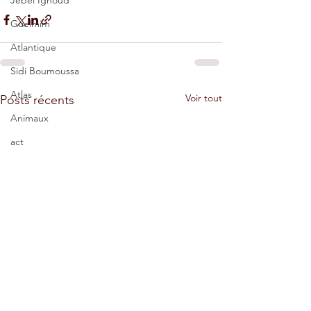
Jebel Ighoud
Guelmim
Atlantique
Sidi Boumoussa
Atlas
Voir tout
Posts récents
Animaux
act