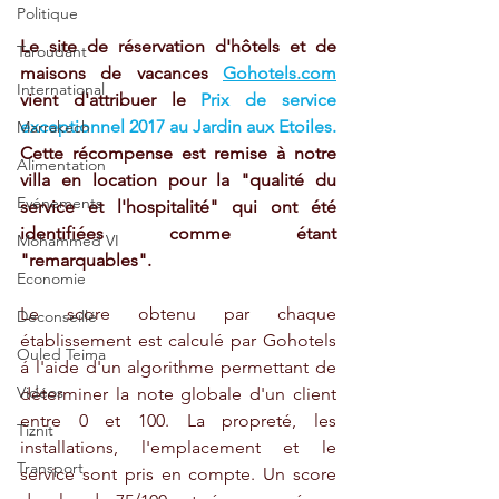
Politique
Le site de réservation d'hôtels et de 
Taroudant
maisons de vacances 
Gohotels.com
International
vient d'attribuer le 
Prix de service 
exceptionnel 2017 au Jardin aux Etoiles.
Marrakech
Cette récompense est remise à notre 
Alimentation
villa en location pour la "qualité du 
Evénements
service et l'hospitalité" qui ont été 
identifiées comme étant 
Mohammed VI
"remarquables".
Economie
Le score obtenu par chaque 
Déconseillé
établissement est calculé par Gohotels 
Ouled Teima
á l'aide d'un algorithme permettant de 
Vidéos
déterminer la note globale d'un client 
entre 0 et 100. La propreté, les 
Tiznit
installations, l'emplacement et le 
Transport
service sont pris en compte. Un score 