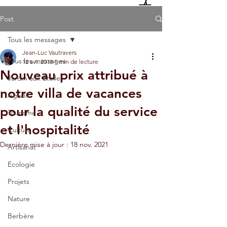
Post
Tous les messages
Jean-Luc Vautravers
Tous les messages
12 avr. 2018
1 min de lecture
Nouveau prix attribué à
Jardin aux Etoiles
notre villa de vacances
Agadir
pour la qualité du service
Tourisme
et l'hospitalité
Culture
Dernière mise à jour :
18 nov. 2021
Artisanat
Ecologie
Projets
Nature
Berbère