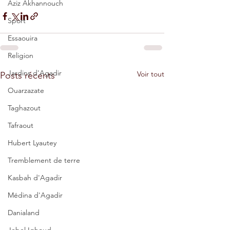
Aziz Akhannouch
Sport
Essaouira
Religion
Jardins d'Agadir
Voir tout
Posts récents
Ouarzazate
Taghazout
Tafraout
Hubert Lyautey
Tremblement de terre
Kasbah d'Agadir
Médina d'Agadir
Danialand