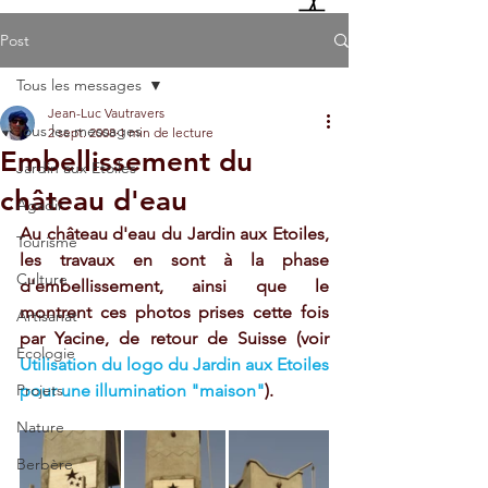
Post
Tous les messages
Jean-Luc Vautravers
Tous les messages
2 sept. 2008
1 min de lecture
Embellissement du
Jardin aux Etoiles
château d'eau
Agadir
Au château d'eau du Jardin aux Etoiles, 
Tourisme
les travaux en sont à la phase 
Culture
d'embellissement, ainsi que le 
montrent ces photos prises cette fois 
Artisanat
par Yacine, de retour de Suisse (voir 
Ecologie
Utilisation du logo du Jardin aux Etoiles 
Projets
pour une illumination "maison"
). 
Nature
Berbère