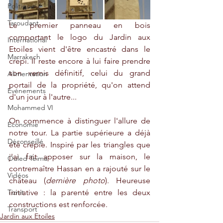
Politique
Taroudant
Le premier panneau en bois 
comportant le logo du Jardin aux 
International
Etoiles vient d'être encastré dans le 
Marrakech
crépi. Il reste encore à lui faire prendre 
son vernis définitif, celui du grand 
Alimentation
portail de la propriété, qu'on attend 
Evénements
d'un jour à l'autre...
Mohammed VI
On commence à distinguer l'allure de 
Economie
notre tour. La partie supérieure a déjà 
Déconseillé
été crépie. Inspiré par les triangles que 
j'ai fait apposer sur la maison, le 
Ouled Teima
contremaître Hassan en a rajouté sur le 
Vidéos
château (
dernière photo
). Heureuse 
Tiznit
initiative : la parenté entre les deux 
constructions est renforcée.
Transport
Jardin aux Etoiles