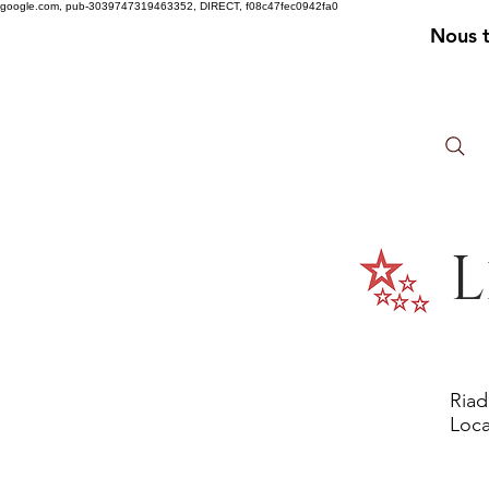
google.com, pub-3039747319463352, DIRECT, f08c47fec0942fa0
Nous 
L
Riad
Loca