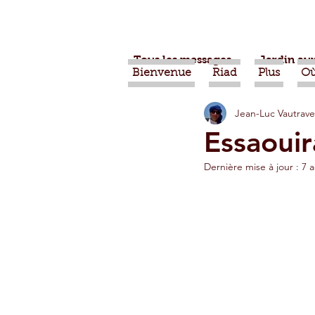
Tous les messages
Jardin aux
Bienvenue
Riad
Plus
Où
Jean-Luc Vautrave
Projets
Nature
Ber
Essaouira
Dernière mise à jour :
7 
Alimentation
Evénemen
Vidéos
Tiznit
Tran
Jardins d'Agadir
Ouarz