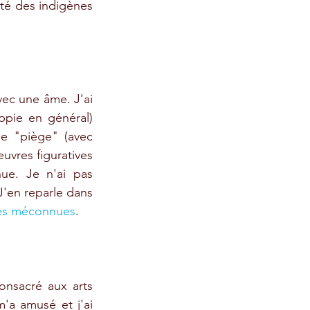
ité des indigènes 
vec une âme. J'ai 
pie en général) 
e "piège" (avec 
uvres figuratives 
ue. Je n'ai pas 
J'en reparle dans 
tres méconnues
.
nsacré aux arts 
a amusé et j'ai 