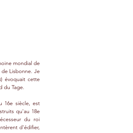
imoine mondial de 
 de Lisbonne. Je 
s
) évoquait cette 
d du Tage. 
 16e siècle, est 
truits qu'au 18e 
écesseur du roi 
èrent d'édifier, 