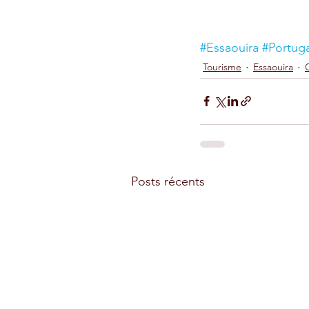
#Essaouira
#Portuga
Tourisme
Essaouira
Posts récents