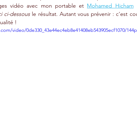
ges vidéo avec mon portable et 
Mohamed Hicham
 
ci ci-dessous
 le résultat. Autant vous prévenir : c'est cou
alité !
tic.com/video/0de330_43e44ec4eb8e41408eb543905ecf1070/144