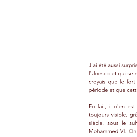
J'ai été aussi surpr
l'Unesco et qui se 
croyais que le for
période et que cett
En fait, il n'en es
toujours visible, g
siècle, sous le s
Mohammed VI. On uti