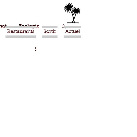
nat
Ecologie
Restaurants
Sortir
Actuel
Marrakech
Ouled Teima
Religion