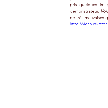
pris quelques ima
démonstrateur. 
Voi
de très mauvaises qu
https://video.wixsta