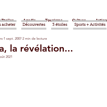
 Etoiles
Agadir
Tourisme
Culture
Artisa
 acheter
Découvertes
3 étoiles
Sports + Activités
rs
1 sept. 2007
2 min de lecture
bère
Politique
Taroudant
International
, la révélation...
août 2021
ts
Mohammed VI
Economie
Déconseillé
sport
Aziz Akhannouch
Sport
Essaouira
azate
Taghazout
Tafraout