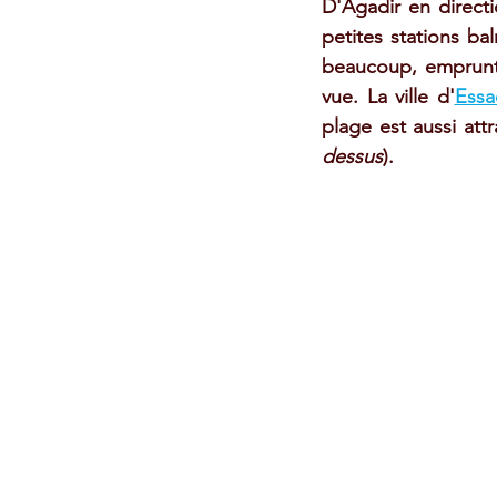
D'Agadir en directi
petites stations ba
beaucoup, emprunte 
vue. La ville d'
Essa
plage est aussi att
dessus
). 