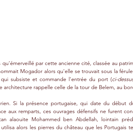
is qu'émerveillé par cette ancienne cité, classée au patr
nommait Mogador alors qu'elle se trouvait sous la férule
t qui subsiste et commande l'entrée du port (
ci-dessu
e architecture rappelle celle de la tour de Belem, au bor
t rien. Si la présence portugaise, qui date du début du
râce aux remparts, ces ouvrages défensifs ne furent cons
ultan alaouite Mohammed ben Abdellah, lointain préd
lisa alors les pierres du château que les Portugais tent