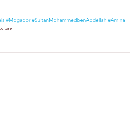
is
#Mogador
#SultanMohammedbenAbdellah
#Amina
Culture