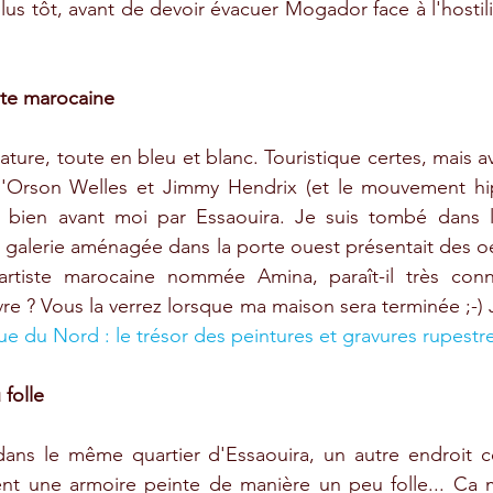
lus tôt, avant de devoir évacuer Mogador face à l'hostil
ste marocaine
gnature, toute en bleu et blanc. Touristique certes, mais a
u'Orson Welles et Jimmy Hendrix (et le mouvement hip
s bien avant moi par Essaouira. Je suis tombé dans l
e galerie aménagée dans la porte ouest présentait des oe
artiste marocaine nommée Amina, paraît-il très conn
vre ? Vous la verrez lorsque ma maison sera terminée ;-) 
ue du Nord : le trésor des peintures et gravures rupes
folle
dans le même quartier d'Essaouira, un autre endroit co
t une armoire peinte de manière un peu folle... Ca m'