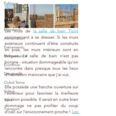
Politique
Taroudant
International
Marrakech
Les murs de 
la salle de bain Tiznit
commencent à se dresser. Si les murs 
Alimentation
extérieurs continuent d'être construits 
Evénements
en pisé, les murs intérieurs sont en 
briques. La salle de bain n'est pas 
Mohammed VI
borgne - situation dommageable qu'on 
Economie
rencontre dans presque tous les lieux 
Déconseillé
d'habitation marocains que j'ai vus. 
Ouled Teima
Elle possède une franche ouverture sur 
Vidéos
l'extérieur pour favoriser la meilleure 
aération possible. Il serait en outre bien 
Tiznit
dommage ne pas profiter du coup 
Transport
d'oeil sur l'environnement proche ! 
Les 