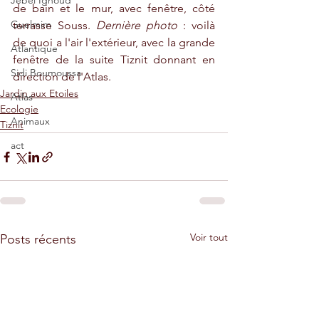
Jebel Ighoud
de bain et le mur, avec fenêtre, côté 
Guelmim
terrasse Souss. 
Dernière photo
 : voilà 
de quoi a l'air l'extérieur, avec la grande 
Atlantique
fenêtre de la suite Tiznit donnant en 
Sidi Boumoussa
direction de l'Atlas.
Jardin aux Etoiles
Atlas
Ecologie
Animaux
Tiznit
act
Voir tout
Posts récents