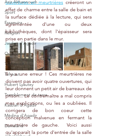
Aziz Akhannouch
ouvertures en meurtrières
 créeront un 
effet de charme entre la salle de bain et 
Sport
la surface dédiée à la lecture, qui sera 
Essaouira
agrémentée d'une ou deux 
bibliothèques, dont l'épaisseur sera 
Religion
prise en partie dans le mur.
Jardins d'Agadir
Ouarzazate
Taghazout
Il y a une erreur ! Ces meurtrières ne 
Tafraout
doivent pas avoir quatre ouvertures, qui 
Hubert Lyautey
leur donnent un petit air de barreaux de 
Tremblement de terre
prison... Le contremaître a mal compris 
mes explications, ou les a oubliées. Il 
Kasbah d'Agadir
corrigera de bon coeur cette 
Médina d'Agadir
conception malvenue en fermant la 
meurtrière de gauche.  Voici aussi 
Danialand
qu'apparaît la porte d'entrée de la salle 