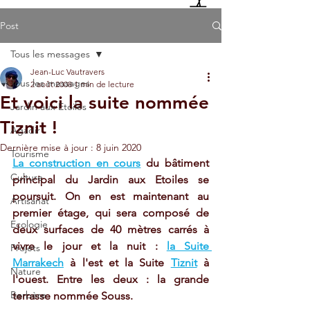
Post
Tous les messages
Jean-Luc Vautravers
Tous les messages
2 août 2008
1 min de lecture
Et voici la suite nommée
Jardin aux Etoiles
Tiznit !
Agadir
Dernière mise à jour :
8 juin 2020
Tourisme
La construction en cours
 du bâtiment 
Culture
principal du Jardin aux Etoiles se 
poursuit. On en est maintenant au 
Artisanat
premier étage, qui sera composé de 
Ecologie
deux surfaces de 40 mètres carrés à 
vivre le jour et la nuit : 
la Suite 
Projets
Marrakech
 à l'est et la Suite 
Tiznit
 à 
Nature
l'ouest. Entre les deux : la grande 
Berbère
terrasse nommée Souss.