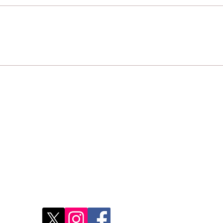
Un scandale : pourtant
Ext
r
illégaux, les sacs en
Dom
plastique enlaidissent
qui
toujours le Maroc. Mais...
l'Af
Restons connectés
Le r
d'Ag
res
Déco