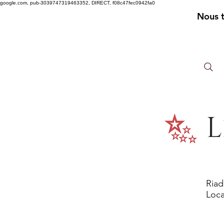
google.com, pub-3039747319463352, DIRECT, f08c47fec0942fa0
Nous 
L
Riad
Loca