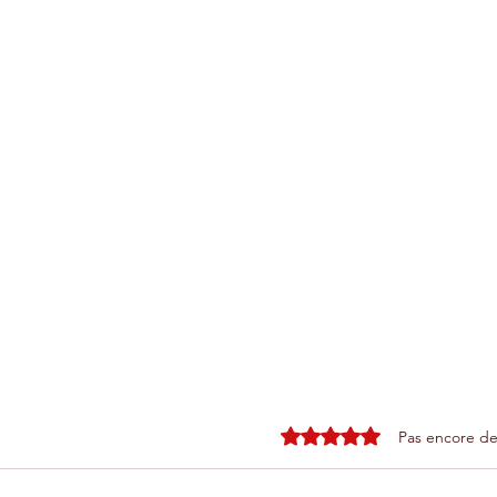
Noté 0 étoile sur 5.
Pas encore de