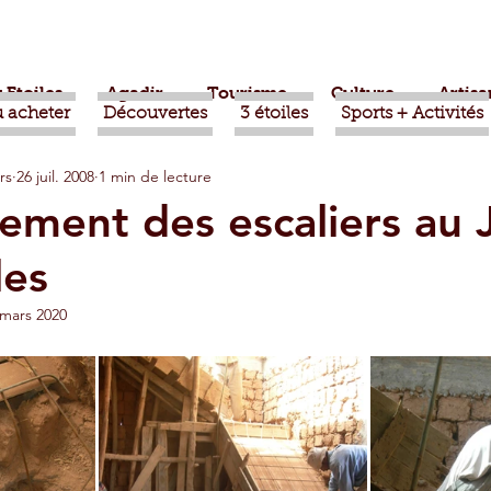
 Etoiles
Agadir
Tourisme
Culture
Artisa
 acheter
Découvertes
3 étoiles
Sports + Activités
rs
26 juil. 2008
1 min de lecture
bère
Politique
Taroudant
International
ment des escaliers au J
les
ts
Mohammed VI
Economie
Déconseillé
 mars 2020
sport
Aziz Akhannouch
Sport
Essaouira
azate
Taghazout
Tafraout