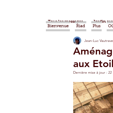
Tous les messages
Jardin aux
Bienvenue
Riad
Plus
Où
Jean-Luc Vautrave
Projets
Nature
Ber
Aménage
aux Etoi
Alimentation
Evénemen
Dernière mise à jour :
22
Vidéos
Tiznit
Tran
Jardins d'Agadir
Ouarz