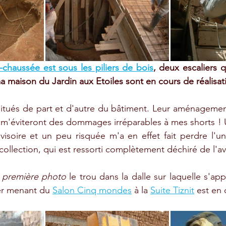
-chaussée est sous les piliers de bois
, deux escaliers q
 maison du Jardin aux Etoiles sont en cours de réalisati
 situés de part et d'autre du bâtiment. Leur aménageme
Ils m'éviteront des dommages irréparables à mes shorts !
ovisoire et un peu risquée m'a en effet fait perdre l'u
ollection, qui est ressorti complètement déchiré de l'av
a première photo
 le trou dans la dalle sur laquelle s'appu
ier menant du 
Salon Cinq mondes
 à la 
Suite Tiznit
 est en 