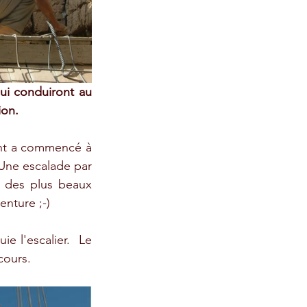
ui conduiront au 
on. 
nt a commencé à 
 Une escalade par 
n des plus beaux 
enture ;-)
ie l'escalier.  Le 
cours.