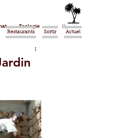
nat
Ecologie
Restaurants
Sortir
Actuel
Marrakech
ardin
Ouled Teima
Religion