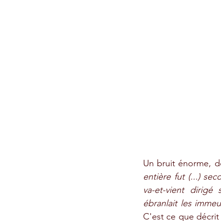
Un bruit énorme, d
entière fut (...) s
va-et-vient dirig
ébranlait les imme
C'est ce que décrit