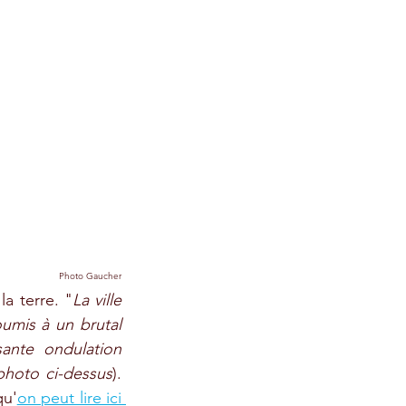
Photo Gaucher
a terre. "
La ville 
umis à un brutal 
ante ondulation 
photo ci-dessus
). 
qu'
on peut lire ici 