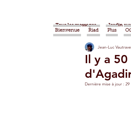
Tous les messages
Jardin aux
Bienvenue
Riad
Plus
Où
Jean-Luc Vautrave
Projets
Nature
Ber
Il y a 5
d'Agadir
Alimentation
Evénemen
Dernière mise à jour :
29
Vidéos
Tiznit
Tran
Jardins d'Agadir
Ouarz