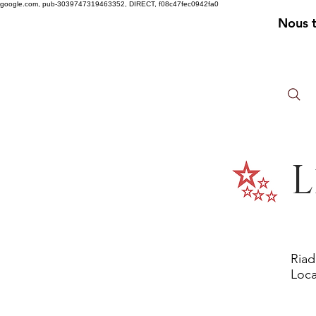
google.com, pub-3039747319463352, DIRECT, f08c47fec0942fa0
Nous 
L
Riad
Loca