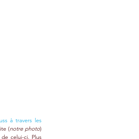
ss à travers les 
te (
notre photo
) 
 celui-ci. Plus 