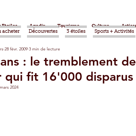
 Etoiles
Agadir
Tourisme
Culture
Artisa
 acheter
Découvertes
3 étoiles
Sports + Activités
rs
28 févr. 2009
3 min de lecture
bère
Politique
Taroudant
International
0 ans : le tremblement de
 qui fit 16'000 disparus
ts
Mohammed VI
Economie
Déconseillé
 mars 2024
sport
Aziz Akhannouch
Sport
Essaouira
azate
Taghazout
Tafraout