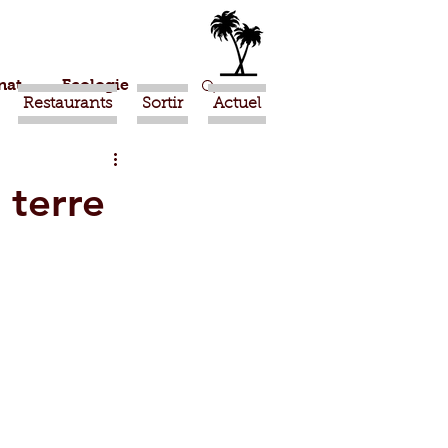
nat
Ecologie
Restaurants
Sortir
Actuel
Marrakech
 terre
Ouled Teima
Religion