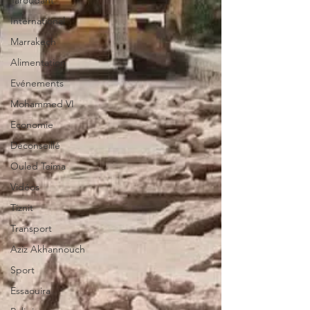
Taroudant
International
Marrakech
Alimentation
Evénements
Mohammed VI
Economie
Déconseillé
Ouled Teima
Vidéos
Tiznit
Transport
Aziz Akhannouch
Sport
Essaouira