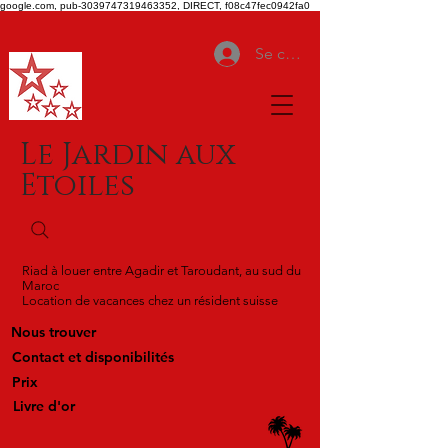
google.com, pub-3039747319463352, DIRECT, f08c47fec0942fa0
Se connecter
Le Jardin aux
Etoiles
Riad à louer entre Agadir et Taroudant, au sud du
Maroc
Location de vacances chez un résident suisse
Nous trouver
Contact et disponibilités
Prix
Livre d'or