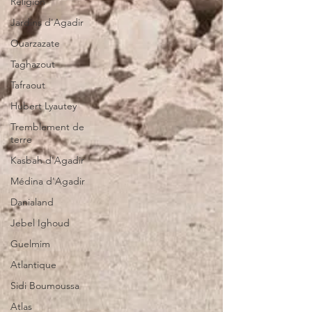
Religion
Jardins d'Agadir
Ouarzazate
Taghazout
Tafraout
Hubert Lyautey
Tremblement de
terre
Kasbah d'Agadir
Médina d'Agadir
Danialand
Jebel Ighoud
Guelmim
Atlantique
Sidi Boumoussa
Atlas