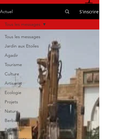
S'inscrire
Actuel
Tous les messages
Tous les messages
Jardin aux Etoiles
Agadir
Tourisme
Culture
Artisanat
Ecologie
Projets
Nature
Berbère
Politique