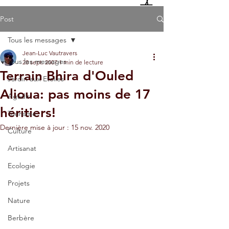
Post
Tous les messages
Jean-Luc Vautravers
Tous les messages
28 sept. 2007
1 min de lecture
Terrain Bhira d'Ouled
Jardin aux Etoiles
Alioua: pas moins de 17
Agadir
héritiers!
Tourisme
Dernière mise à jour :
15 nov. 2020
Culture
Artisanat
Ecologie
Projets
Nature
Berbère