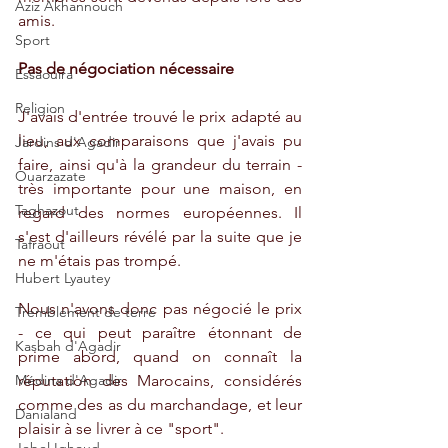
Aziz Akhannouch
amis.
Sport
Pas de négociation nécessaire
Essaouira
Religion
J'avais d'entrée trouvé le prix adapté au 
lieu, aux comparaisons que j'avais pu 
Jardins d'Agadir
faire, ainsi qu'à la grandeur du terrain - 
Ouarzazate
très importante pour une maison, en 
Taghazout
regard des normes européennes. Il 
s'est d'ailleurs révélé par la suite que je 
Tafraout
ne m'étais pas trompé. 
Hubert Lyautey
Nous n'avons donc pas négocié le prix 
Tremblement de terre
- ce qui peut paraître étonnant de 
Kasbah d'Agadir
prime abord, quand on connaît la 
Médina d'Agadir
réputation des Marocains, considérés 
comme des as du marchandage, et leur 
Danialand
plaisir à se livrer à ce "sport".