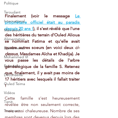
Politique
Taroudant
Finalement (voir le message 
Le 
International
propriétaire officiel était au paradis 
depuis 20 ans !
), il s'est révélé que l'une 
Marrakech
des héritières du terrain d'Ouled Alioua 
Alimentation
se nommait Fatima et qu'elle avait 
quatre autres soeurs (en voici deux 
ci-
Evénements
dessus
, Mesdames Aïcha et Khadija). Je 
Mohammed VI
vous passe les détails de l'arbre 
Economie
généalogique de la famille S. Retenez 
que, finalement, il y avait pas moins de 
Déconseillé
17 héritiers avec lesquels il fallait traiter 
Ouled Teima
! 
Vidéos
Cette famille s'est heureusement 
Tiznit
révélée être non seulement correcte, 
Transport
mais aussi chaleureuse. Nombre de ses 
membres sont devenus depuis lors des 