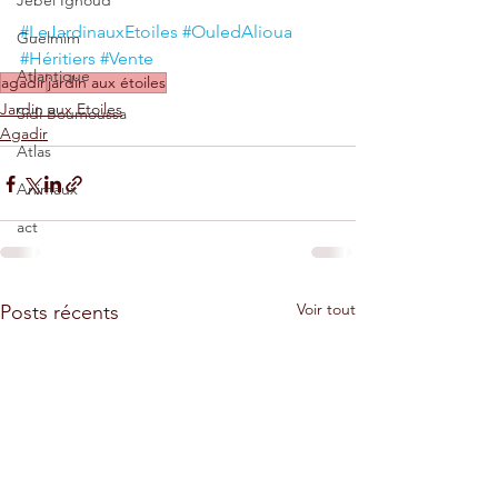
Jebel Ighoud
#LeJardinauxEtoiles
#OuledAlioua
Guelmim
#Héritiers
#Vente
Atlantique
agadir
jardin aux étoiles
Jardin aux Etoiles
Sidi Boumoussa
Agadir
Atlas
Animaux
act
Voir tout
Posts récents