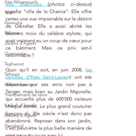
Aziz Akhannouch
villa Mabrouka 
(
photos ci-dessus
) 
signifie "villa de la Chance". Elle offre 
Sport
certes une vue imprenable sur le détroit 
Essaouira
de Gibraltar. Elle a aussi abrité les 
Religion
derniers mois du célèbre styliste, qui 
avait vraiment eu un coup de cœur pour 
Jardins d'Agadir
ce bâtiment. Mais ce prix est-il 
Ouarzazate
raisonnable ?
Taghazout
Quoi qu'il en soit, en juin 2008, 
les 
Tafraout
cendres d'Yves Saint-Lauren
t ont été 
déposées par ses amis non pas à 
Hubert Lyautey
Tanger, mais bien au Jardin Majorelle, 
Tremblement de terre
qui accueille plus de 600'000 visiteurs 
Kasbah d'Agadir
chaque année. Le plus grand couturier 
français du 20e siècle n'est donc pas 
Médina d'Agadir
abandonné. Reposer dans son jardin, 
Danialand
c'est peut-être la plus belle manière de 
vivre pour toujours avec lui. 