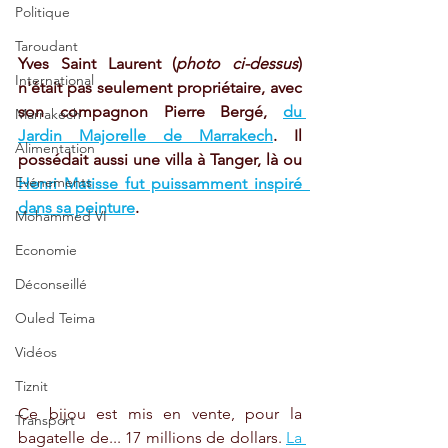
Politique
Taroudant
Yves Saint Laurent (
photo ci-dessus
) 
International
n'était pas seulement propriétaire, avec 
son compagnon Pierre Bergé, 
du 
Marrakech
Jardin Majorelle de Marrakech
. Il 
Alimentation
possédait aussi une villa à Tanger, là ou 
Evénements
Henri Matisse fut puissamment inspiré  
dans sa peinture
. 
Mohammed VI
Economie
Déconseillé
Ouled Teima
Vidéos
Tiznit
Ce bijou est mis en vente, pour la 
Transport
bagatelle de... 17 millions de dollars. 
La 