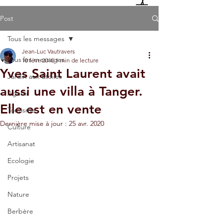
Post
Tous les messages
Jean-Luc Vautravers
Tous les messages
10 févr. 2010
1 min de lecture
Yves Saint Laurent avait
Jardin aux Etoiles
aussi une villa à Tanger.
Agadir
Elle est en vente
Tourisme
Dernière mise à jour :
25 avr. 2020
Culture
Artisanat
Ecologie
Projets
Nature
Berbère