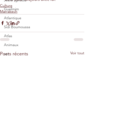
Jebel Ighoud
Culture
Guelmim
Marrakech
Atlantique
Sidi Boumoussa
Atlas
Animaux
Voir tout
Posts récents
act