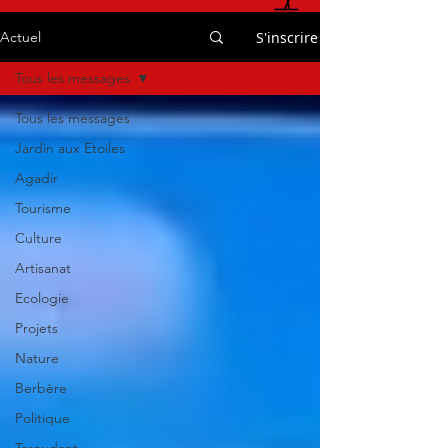
S'inscrire
Actuel
Tous les messages
Tous les messages
Jardin aux Etoiles
Agadir
Tourisme
Culture
Artisanat
Ecologie
Projets
Nature
Berbère
Politique