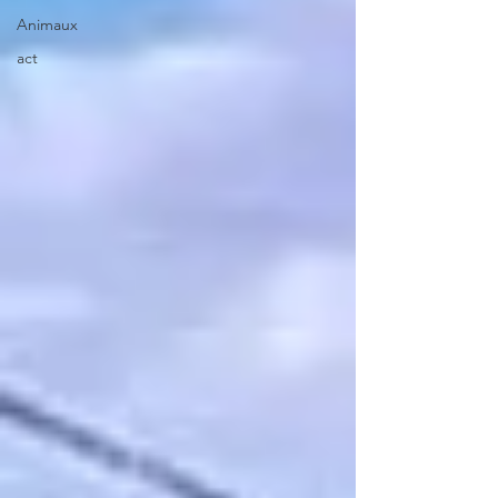
Animaux
act