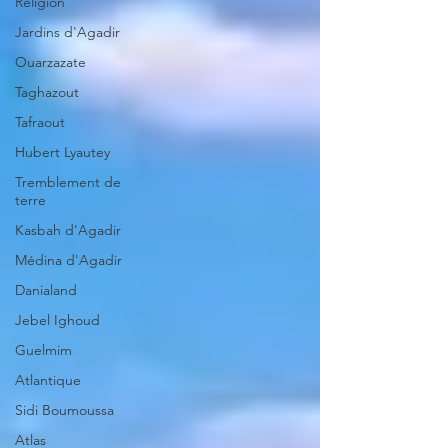
Religion
Jardins d'Agadir
Ouarzazate
Taghazout
Tafraout
Hubert Lyautey
Tremblement de
terre
Kasbah d'Agadir
Médina d'Agadir
Danialand
Jebel Ighoud
Guelmim
Atlantique
Sidi Boumoussa
Atlas