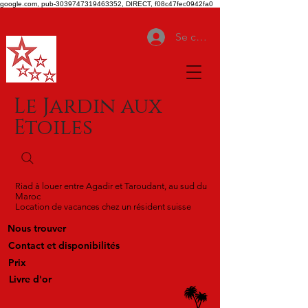
google.com, pub-3039747319463352, DIRECT, f08c47fec0942fa0
Se connecter
Le Jardin aux
Etoiles
Riad à louer entre Agadir et Taroudant, au sud du
Maroc
Location de vacances chez un résident suisse
Nous trouver
Contact et disponibilités
Prix
Livre d'or