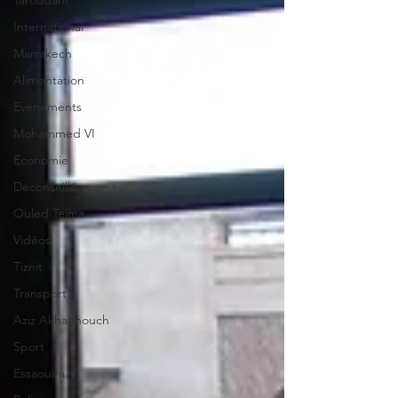
Taroudant
International
Marrakech
Alimentation
Evénements
Mohammed VI
Economie
Déconseillé
Ouled Teima
Vidéos
Tiznit
Transport
Aziz Akhannouch
Sport
Essaouira