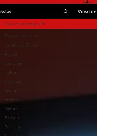
S'inscrire
Actuel
Tous les messages
Tous les messages
Jardin aux Etoiles
Agadir
Tourisme
Culture
Artisanat
Ecologie
Projets
Nature
Berbère
Politique