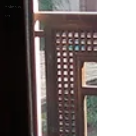
Animaux
act