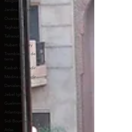
Religion
Jardins d'Agadir
Ouarzazate
Taghazout
Tafraout
Hubert Lyautey
Tremblement de
terre
Kasbah d'Agadir
Médina d'Agadir
Danialand
Jebel Ighoud
Guelmim
Atlantique
Sidi Boumoussa
Atlas