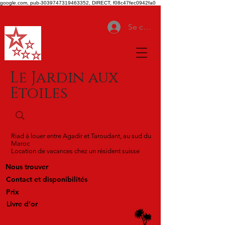
google.com, pub-3039747319463352, DIRECT, f08c47fec0942fa0
Se connecter
Le Jardin aux
Etoiles
Riad à louer entre Agadir et Taroudant, au sud du
Maroc
Location de vacances chez un résident suisse
Nous trouver
Contact et disponibilités
Prix
Livre d'or