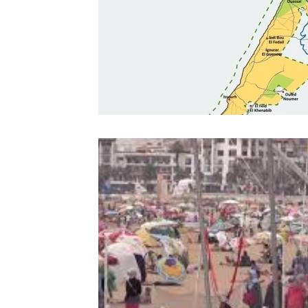
Sport
Essaouira
Religion
Jardins d'Ag
Tafraout