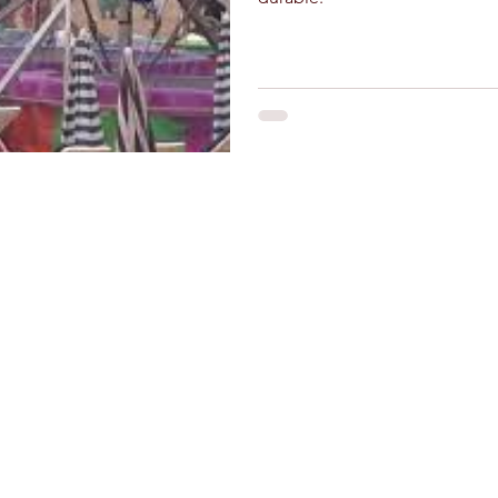
Restons connectés
Le r
d'Ag