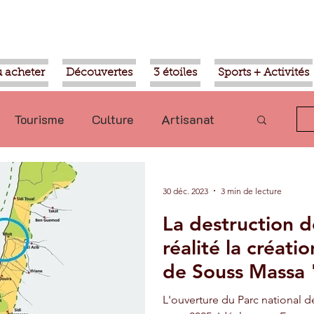
 acheter
Découvertes
3 étoiles
Sports + Activités
Tourisme
Culture
Artisanat
olitique
Taroudant
International
30 déc. 2023
3 min de lecture
La destruction d
Mohammed VI
Economie
réalité la créat
de Souss Massa 
Transport
Aziz Akhannouch
L'ouverture du Parc national 