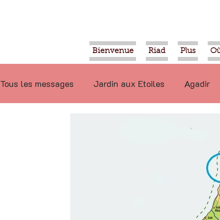
Bienvenue
Riad
Plus
Où
Tous les messages
Jardin aux Etoiles
Agadir
Ecologie
Projets
Nature
Berbère
P
Marrakech
Alimentation
Evénements
Déconseillé
Ouled Teima
Vidéos
Tiznit