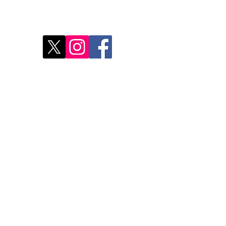
res
Déco
Rest
Où a
Nos 
Do Not Sell My Personal Information