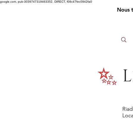
google.com, pub-3039747319463352, DIRECT, f08c47fec0942fa0
Nous 
L
Riad
Loca