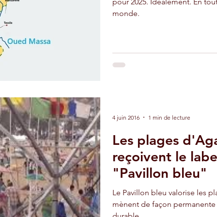
pour 2025. Idéalement. En tou
monde.
adir
Ouarzazate
Taghazout
4 juin 2016
1 min de lecture
Les plages d'Ag
reçoivent le lab
"Pavillon bleu"
Le Pavillon bleu valorise les p
mènent de façon permanente 
durable.