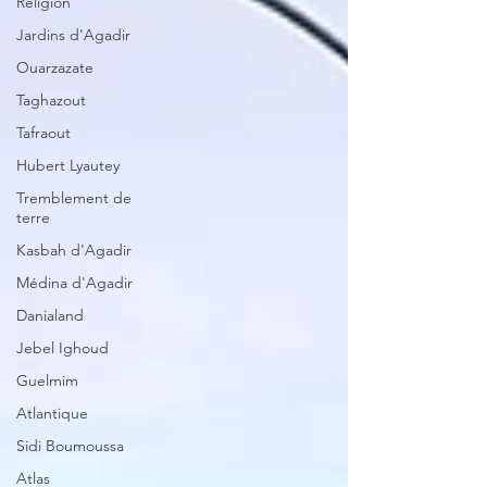
Religion
Jardins d'Agadir
Ouarzazate
Taghazout
Tafraout
Hubert Lyautey
Tremblement de
terre
Kasbah d'Agadir
Médina d'Agadir
Danialand
Jebel Ighoud
Guelmim
Atlantique
Sidi Boumoussa
Atlas