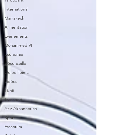
Taroudant
International
Marrakech
Alimentation
Evénements
Mohammed VI
Economie
Déconseillé
Ouled Teima
Vidéos
Tiznit
Transport
Aziz Akhannouch
Sport
Essaouira