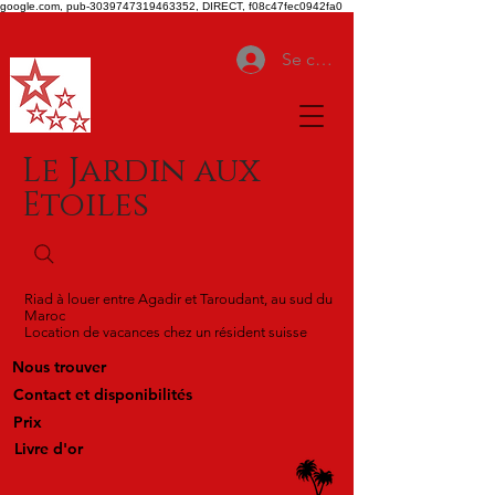
google.com, pub-3039747319463352, DIRECT, f08c47fec0942fa0
Se connecter
Le Jardin aux
Etoiles
Riad à louer entre Agadir et Taroudant, au sud du
Maroc
Location de vacances chez un résident suisse
Nous trouver
Contact et disponibilités
Prix
Livre d'or