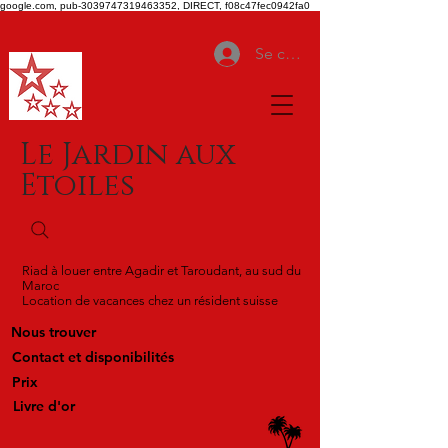
google.com, pub-3039747319463352, DIRECT, f08c47fec0942fa0
Se connecter
Le Jardin aux
Etoiles
Riad à louer entre Agadir et Taroudant, au sud du
Maroc
Location de vacances chez un résident suisse
Nous trouver
Contact et disponibilités
Prix
Livre d'or