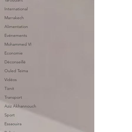
Taroudant
International
Marrakech
Alimentation
Evénements
Mohammed VI
Economie
Déconseillé
Ouled Teima
Vidéos
Tiznit
Transport
Aziz Akhannouch
Sport
Essaouira