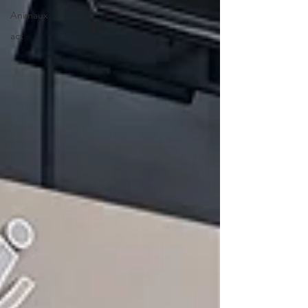
Animaux
act