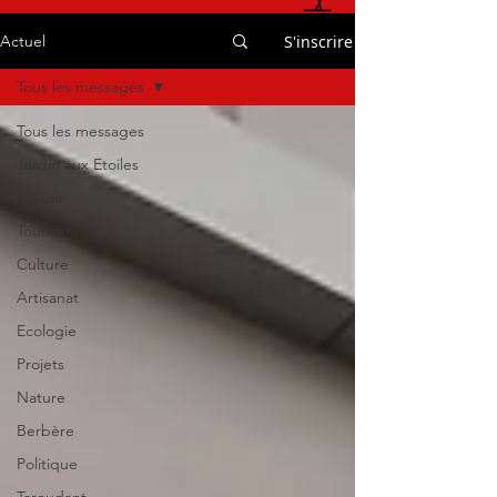
S'inscrire
Actuel
Tous les messages
Tous les messages
Jardin aux Etoiles
Agadir
Tourisme
Culture
Artisanat
Ecologie
Projets
Nature
Berbère
Politique