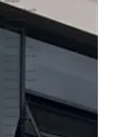
Religion
Jardins d'Agadir
Ouarzazate
Taghazout
Tafraout
Hubert Lyautey
Tremblement de
terre
Kasbah d'Agadir
Médina d'Agadir
Danialand
Jebel Ighoud
Guelmim
Atlantique
Sidi Boumoussa
Atlas