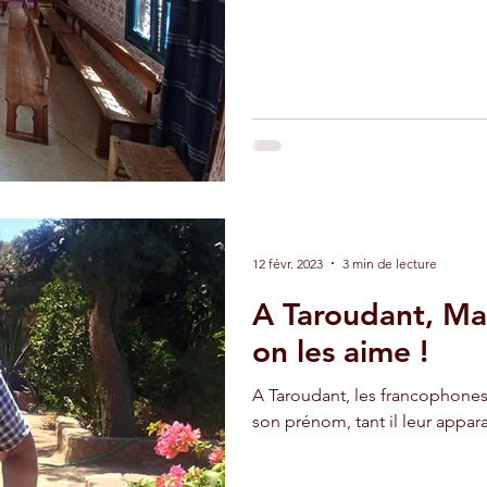
adir
Ouarzazate
Taghazout
12 févr. 2023
3 min de lecture
A Taroudant, Ma
on les aime !
A Taroudant, les francophon
son prénom, tant il leur appa