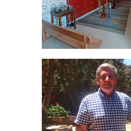
Sport
Essaouira
Religion
Jardins d'Ag
Tafraout