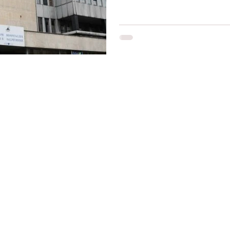
Restons connectés
Le r
d'Ag
res