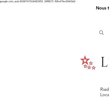
google.com, pub-3039747319463352, DIRECT, f08c47fec0942fa0
Nous 
L
Riad
Loca