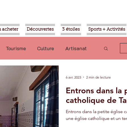
 acheter
Découvertes
3 étoiles
Sports + Activités
Tourisme
Culture
Artisanat
olitique
Taroudant
International
6 avr. 2023
2 min de lecture
Entrons dans la 
Mohammed VI
Economie
catholique de Ta
Entrons dans la petite église c
Transport
Aziz Akhannouch
une église catholique et un te