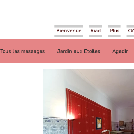
Bienvenue
Riad
Plus
Où
Tous les messages
Jardin aux Etoiles
Agadir
Ecologie
Projets
Nature
Berbère
P
Marrakech
Alimentation
Evénements
Déconseillé
Ouled Teima
Vidéos
Tiznit