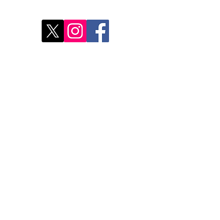
Déco
Rest
Où a
Nos 
Do Not Sell My Personal Information