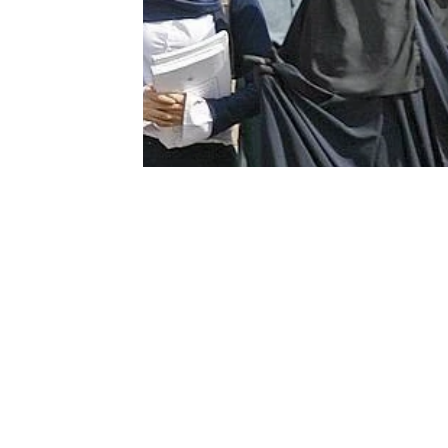
Sport
Essaouira
Religion
Jardins d'Ag
Tafraout
Contact