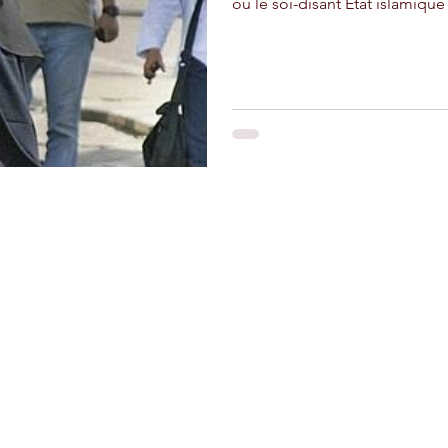
où le soi-disant Etat islamique 
adir
Ouarzazate
Taghazout
Restons connectés
Le r
d'Ag