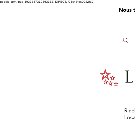
google.com, pub-3039747319463352, DIRECT, f08c47fec0942fa0
Nous 
L
Riad
Loca