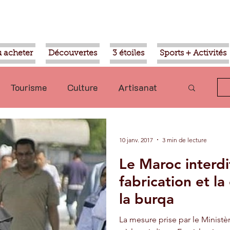
 acheter
Découvertes
3 étoiles
Sports + Activités
Tourisme
Culture
Artisanat
olitique
Taroudant
International
10 janv. 2017
3 min de lecture
Le Maroc interdit
Mohammed VI
Economie
fabrication et l
la burqa
Transport
Aziz Akhannouch
La mesure prise par le Ministè