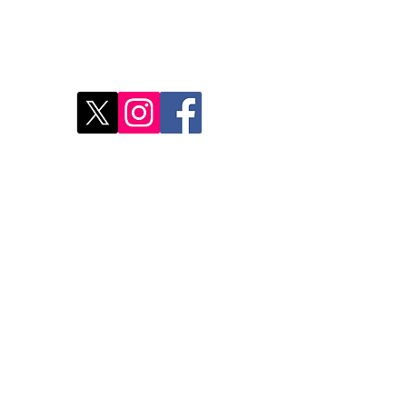
res
Déco
Rest
Où a
Nos 
Do Not Sell My Personal Information