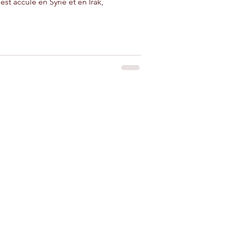
est acculé en Syrie et en Irak,
iad à louer près
adir