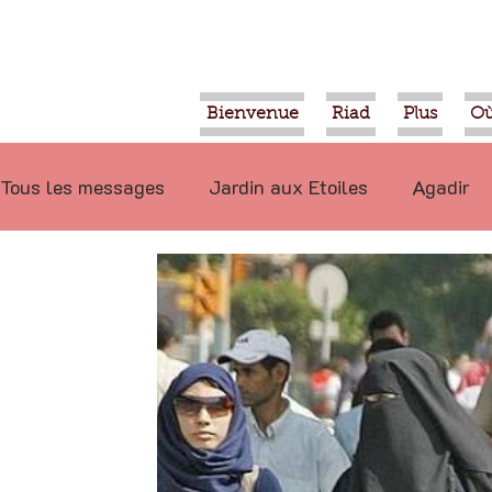
Bienvenue
Riad
Plus
Où
Tous les messages
Jardin aux Etoiles
Agadir
Ecologie
Projets
Nature
Berbère
P
Marrakech
Alimentation
Evénements
Déconseillé
Ouled Teima
Vidéos
Tiznit