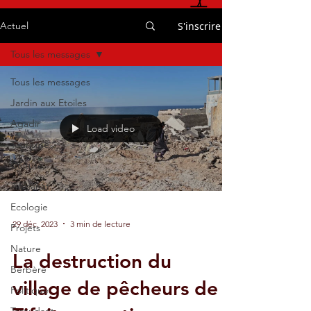
S'inscrire
Actuel
Tous les messages
Tous les messages
Jardin aux Etoiles
Agadir
Load video
Tourisme
Culture
Artisanat
Ecologie
29 déc. 2023
3 min de lecture
Projets
Nature
La destruction du
Berbère
village de pêcheurs de
Politique