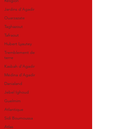
Religion
Jardins d'Agadir
Ouarzazate
Taghazout
Tafraout
Hubert Lyautey
Tremblement de
terre
Kasbah d'Agadir
Médina d'Agadir
Danialand
Jebel Ighoud
Guelmim
Atlantique
Sidi Boumoussa
Atlas