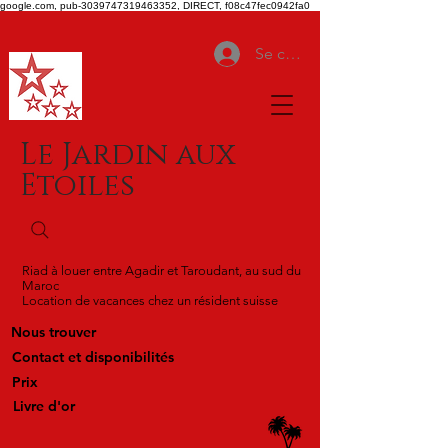
google.com, pub-3039747319463352, DIRECT, f08c47fec0942fa0
Se connecter
Le Jardin aux
Etoiles
Riad à louer entre Agadir et Taroudant, au sud du
Maroc
Location de vacances chez un résident suisse
Nous trouver
Contact et disponibilités
Prix
Livre d'or