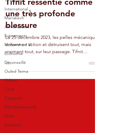
Tifnit ressentie comme
Taroudant
International
une très profonde
Marrakech
blessure
Alimentation
Evénements
Le 25 décembre 2023, les pelles mécaniques
entrent en action et détruisent tout, mais
Mohammed VI
vraiment tout, sur leur passage. Tifnit
Economie
disparaît.
Déconseillé
Ouled Teima
Vidéos
Tiznit
Transport
Aziz Akhannouch
Sport
Essaouira