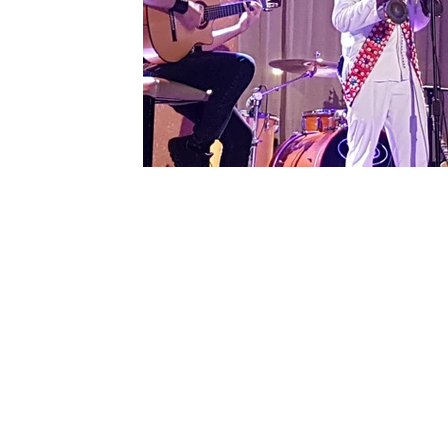
Sport
Essaouira
Religion
Jardins d'Ag
Tafraout
Contact