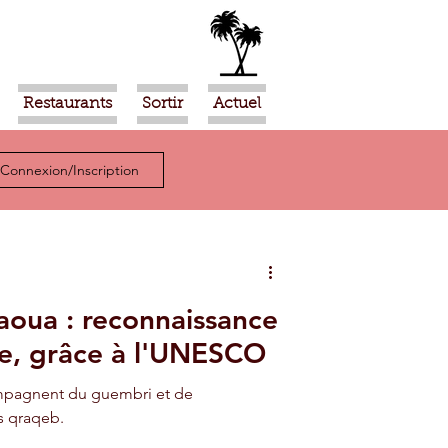
Restaurants
Sortir
Actuel
Connexion/Inscription
oua : reconnaissance
e, grâce à l'UNESCO
mpagnent du guembri et de
s qraqeb.