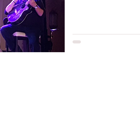
adir
Ouarzazate
Taghazout
Restons connectés
Le r
d'Ag