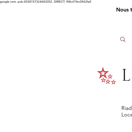
google.com, pub-3039747319463352, DIRECT, f08c47fec0942fa0
Nous 
L
Riad
Loca