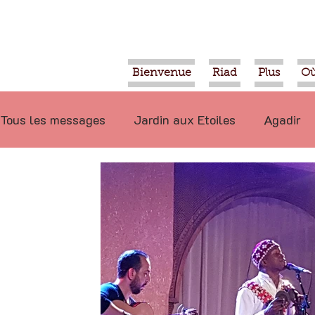
Bienvenue
Riad
Plus
Où
Tous les messages
Jardin aux Etoiles
Agadir
Ecologie
Projets
Nature
Berbère
P
Marrakech
Alimentation
Evénements
Déconseillé
Ouled Teima
Vidéos
Tiznit