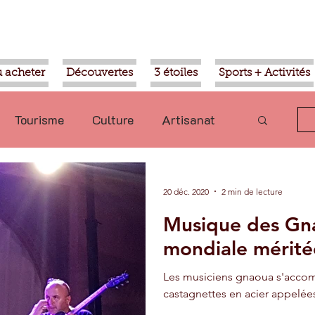
 acheter
Découvertes
3 étoiles
Sports + Activités
Tourisme
Culture
Artisanat
olitique
Taroudant
International
20 déc. 2020
2 min de lecture
Musique des Gna
Mohammed VI
Economie
mondiale mérité
Les musiciens gnaoua s'acco
Transport
Aziz Akhannouch
castagnettes en acier appelée