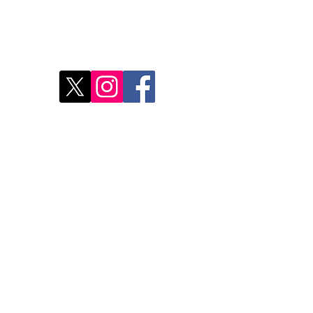
res
Déco
Rest
Où a
Nos 
Do Not Sell My Personal Information